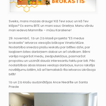
Sveiks, mans mazais draugs! Kā Tevi sauc un kā Tev
klājas? Es esmu BITE un mani sauc Grietiņa. Manu vārdu
man iedeva Mammīte – mūsu Karaliene!
29. novembrī, 1.b un 2.b klasē projekta “ES medus
brokastis” ietvaros viesojās biškope Vineta Mūze.
Nodarbība sniedza plašu ieskatu par bitītes dzīvi, par
laajbiem bites darbiņiem dabai un arī cilvēkam. Bērni
varēja nogaršot medu, ziedputekšņus, pasmaržot
propolisu un uzzināt daudz interesantu faktu par biti. Pēc
nodarbības abas klases veidoja darbiņus, kuros rakstīja
novēlējumu bitēm, kā arī tematiskā rīta ietvaros izkrāsoja
bitīti!
1.b un 2.b klašu audzinātājas Ance Niedrīte un Santa
Priede