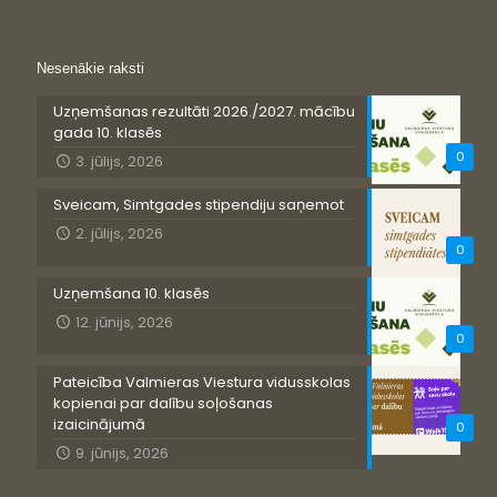
Nesenākie raksti
Uzņemšanas rezultāti 2026./2027. mācību
gada 10. klasēs
0
3. jūlijs, 2026
Sveicam, Simtgades stipendiju saņemot
2. jūlijs, 2026
0
Uzņemšana 10. klasēs
12. jūnijs, 2026
0
Pateicība Valmieras Viestura vidusskolas
kopienai par dalību soļošanas
izaicinājumā
0
9. jūnijs, 2026