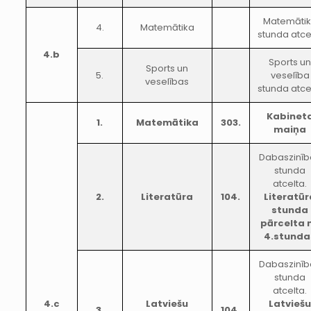
Matemāti
4.
Matemātika
stunda atce
4.b
Sports u
Sports un
5.
veselība
veselības
stunda atce
Kabinet
1.
Matemātika
303.
maiņa
Dabaszinīb
stunda
atcelta.
2.
Literatūra
104.
Literatūr
stunda
pārcelta 
4.stunda
Dabaszinīb
stunda
atcelta.
4.c
Latviešu
Latvieš
3.
104.