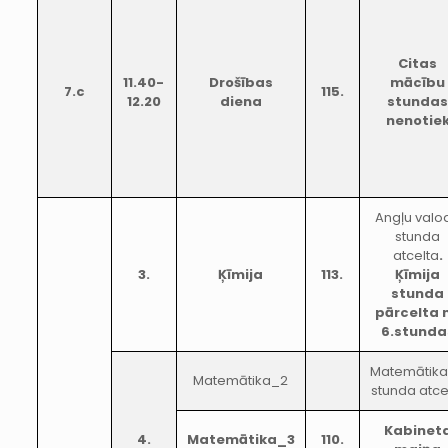
Citas
11.40-
Drošības
mācību
7.c
115.
12.20
diena
stunda
nenotie
Angļu valo
stunda
atcelta
.
3.
Ķīmija
113.
Ķīmija
stunda
pārcelta 
6.stunda
Matemātik
Matemātika_2
stunda atce
Kabinet
4.
Matemātika_3
110.