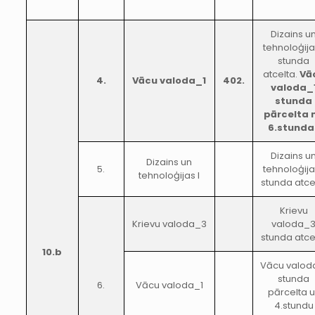
Dizains u
tehnoloģija
stunda
atcelta.
Vā
4.
Vācu valoda_1
402.
valoda_
stunda
pārcelta 
6.stunda
Dizains u
Dizains un
5.
tehnoloģija
tehnoloģijas I
stunda atce
Krievu
Krievu valoda_3
valoda_
stunda atce
10.b
Vācu valod
stunda
6.
Vācu valoda_1
pārcelta 
4.stundu