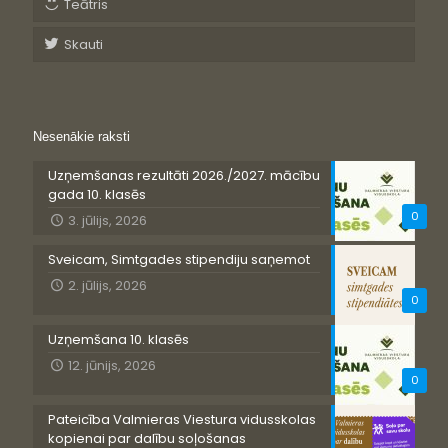
Teātris
Skauti
Nesenākie raksti
Uzņemšanas rezultāti 2026./2027. mācību
gada 10. klasēs
0
3. jūlijs, 2026
Sveicam, Simtgades stipendiju saņemot
2. jūlijs, 2026
0
Uzņemšana 10. klasēs
12. jūnijs, 2026
0
Pateicība Valmieras Viestura vidusskolas
kopienai par dalību soļošanas