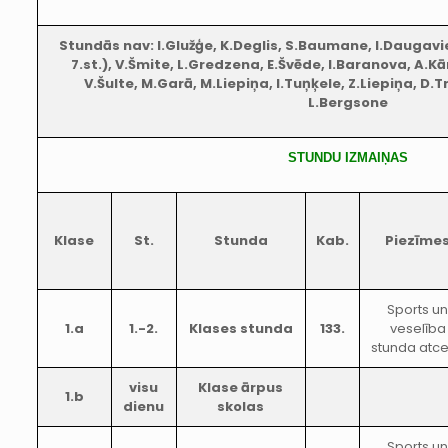
Stundās nav: I.Glužģe, K.Deglis, S.Baumane, I.Daugavi
7.st.), V.Šmite, L.Gredzena, E.Švēde, I.Baranova, A.Kār
V.Šulte, M.Garā, M.Liepiņa, I.Tuņķele, Z.Liepiņa, D.Tr
L.Bergsone
STUNDU IZMAIŅAS
Klase
St.
Stunda
Kab.
Piezīme
Sports u
1.a
1.-2.
Klases stunda
133.
veselība
stunda atce
visu
Klase ārpus
1.b
dienu
skolas
Sports u