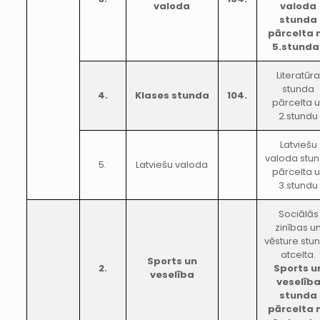
valoda
valoda
stunda
pārcelta 
5.stunda
Literatūr
stunda
4.
Klases stunda
104.
pārcelta 
2.stundu
Latviešu
valoda stu
5.
Latviešu valoda
pārcelta 
3.stundu
Sociālās
zinības u
vēsture stu
atcelta.
Sports un
2.
Sports u
veselība
veselīb
stunda
pārcelta 