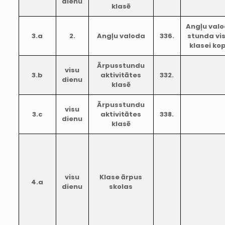
dienu
klasē
Angļu val
3.a
2.
Angļu valoda
336.
stunda vis
klasei ko
Ārpusstundu
visu
3.b
aktivitātes
332.
dienu
klasē
Ārpusstundu
visu
3.c
aktivitātes
338.
dienu
klasē
visu
Klase ārpus
4.a
dienu
skolas