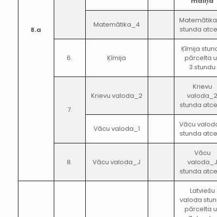
maiņa
Matemātik
Matemātika_4
stunda atce
8.a
Ķīmija stun
6.
Ķīmija
pārcelta 
3.stundu
Krievu
Krievu valoda_2
valoda_
stunda atce
7.
Vācu valod
Vācu valoda_1
stunda atce
Vācu
8.
Vācu valoda_J
valoda_
stunda atce
Latviešu
valoda stu
pārcelta 