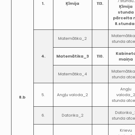
7.stundu
.
1.
Ķīmija
113.
Ķīmija
stunda
pārcelta 
8.stunda
Matemātik
Matemātika_2
stunda atce
Kabinet
4.
Matemātika_3
110.
maiņa
Matemātik
Matemātika_4
stunda atce
Angļu
5.
Angļu valoda_2
valoda_
8.b
stunda atce
Datorika_
6.
Datorika_2
stunda atce
Krievu