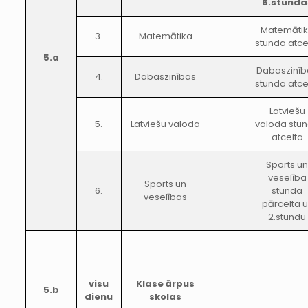
6.stunda
Matemāti
3.
Matemātika
stunda atce
5.a
Dabaszinīb
4.
Dabaszinības
stunda atce
Latviešu
5.
Latviešu valoda
valoda stu
atcelta
Sports u
veselība
Sports un
6.
stunda
veselības
pārcelta 
2.stundu
visu
Klase ārpus
5.b
dienu
skolas