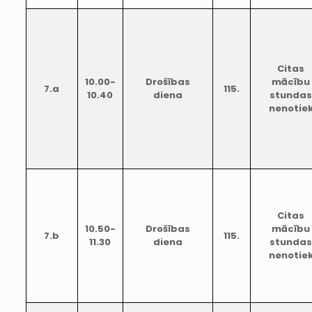
Citas
10.00-
Drošības
mācību
7.a
115.
10.40
diena
stunda
nenotie
Citas
10.50-
Drošības
mācību
7.b
115.
11.30
diena
stunda
nenotie