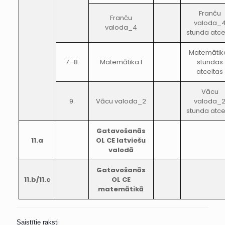
Franču
Franču
valoda_
valoda_4
stunda atce
Matemātika
7.-8.
Matemātika I
stundas
atceltas
Vācu
9.
Vācu valoda_2
valoda_
stunda atce
Gatavošanās
11.a
OL CE latviešu
valodā
Gatavošanās
11.b/11.c
OL CE
matemātikā
Saistītie raksti