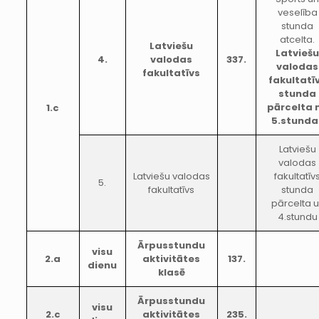
veselība
stunda
atcelta.
Latviešu
Latvieš
4.
valodas
337.
valodas
fakultatīvs
fakultatī
stunda
pārcelta 
1.c
5.stunda
Latviešu
valodas
Latviešu valodas
fakultatīv
5.
fakultatīvs
stunda
pārcelta 
4.stundu
Ārpusstundu
visu
2.a
aktivitātes
137.
dienu
klasē
Ārpusstundu
visu
2.c
aktivitātes
235.