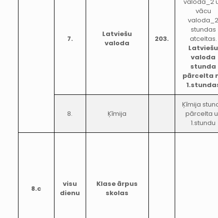
valoda_2 
vācu
valoda_
stundas
Latviešu
7.
203.
atceltas.
valoda
Latvieš
valoda
stunda
pārcelta 
1.stunda
Ķīmija stun
8.
Ķīmija
pārcelta 
1.stundu
visu
Klase ārpus
8.c
dienu
skolas