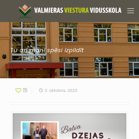
Tu arī mani spēsi izpildīt
15
3. oktobris, 2023