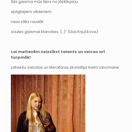
līdz gaisma mūs šķirs no jāņtārpiņu
spilgtajiem vēderiem
rasa sāks raudāt
saules gaismai klanoties. (..)” (Līva Krjučkova)
Lai meitenēm neizsīkst talants un veicas arī
turpmāk!
Latviešu valodas un literatūras skolotāja Ineta Lancmane