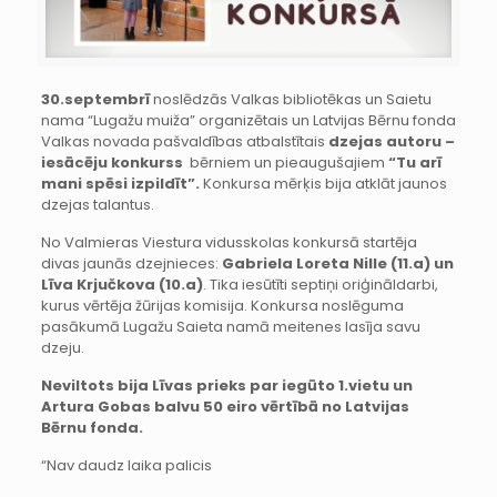
30.septembrī
noslēdzās Valkas bibliotēkas un Saietu
nama “Lugažu muiža” organizētais un Latvijas Bērnu fonda
Valkas novada pašvaldības atbalstītais
dzejas autoru –
iesācēju konkurss
bērniem un pieaugušajiem
“Tu arī
mani spēsi izpildīt”.
Konkursa mērķis bija atklāt jaunos
dzejas talantus.
No Valmieras Viestura vidusskolas konkursā startēja
divas jaunās dzejnieces:
Gabriela Loreta Nille (11.a) un
Līva Krjučkova (10.a)
. Tika iesūtīti septiņi oriģināldarbi,
kurus vērtēja žūrijas komisija. Konkursa noslēguma
pasākumā Lugažu Saieta namā meitenes lasīja savu
dzeju.
Neviltots bija Līvas prieks par iegūto 1.vietu un
Artura Gobas balvu 50 eiro vērtībā no Latvijas
Bērnu fonda.
“Nav daudz laika palicis