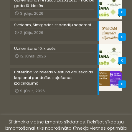
Uzņemšanas rezultāti 2026./2027. mācību
gada 10. klasēs
0
3. jūlijs, 2026
Sveicam, Simtgades stipendiju saņemot
2. jūlijs, 2026
0
Uzņemšana 10. klasēs
12. jūnijs, 2026
0
Pateicība Valmieras Viestura vidusskolas
kopienai par dalību soļošanas
izaicinājumā
0
9. jūnijs, 2026
Šī tīmekļa vietne izmanto sīkdatnes. Piekrītot sīkdatņu
izmantošanai, tiks nodrošināta tīmekļa vietnes optimāla