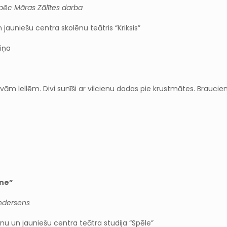
 pēc Māras Zālītes darba
jauniešu centra skolēnu teātris “Kriksis”
niņa
avām lellēm. Divi sunīši ar vilcienu dodas pie krustmātes. Brauci
ene”
Andersens
nu un jauniešu centra teātra studija “Spēle”