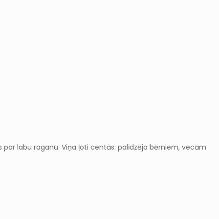
ļūs par labu raganu. Viņa ļoti centās: palīdzēja bērniem, vecām