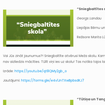
“Sniegbaltītes 
Georgs Landau
Liepājas Bērnu u
Režisore Marita L
Vai Jūs zināt jaunumus?! Sniegbaltīte atvērusi Meža skolu. Kam?
nav aizliedzis mācīties. Tūlīt viņi ies uz skolu! Tas notika tajos l
Izrāde:
https://youtu.be/qt8QMy2gb_o
Jautājumi:
https://forms.gle/e4v1JnTXwBpbsdKJ7
“Tūtiņa un Tan