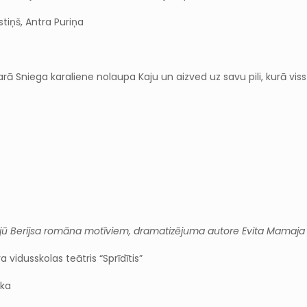
stiņš, Antra Puriņa
arā Sniega karaliene nolaupa Kaju un aizved uz savu pili, kurā vis
ū Berijsa romāna motīviem, dramatizējuma autore Evita Mamaja
 vidusskolas teātris “Sprīdītis”
cka