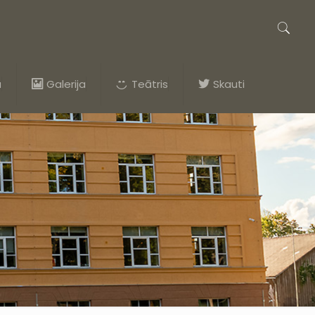
a
Galerija
Teātris
Skauti