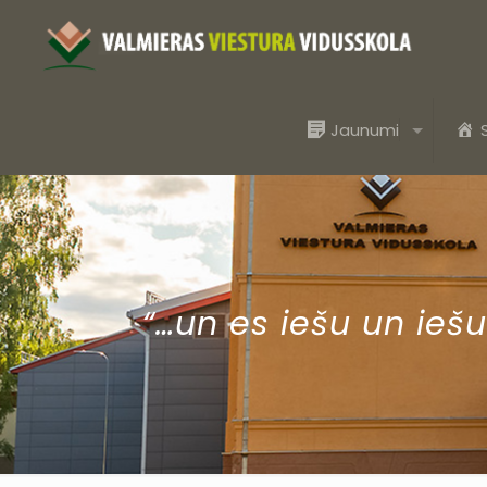
Jaunumi
“…un es iešu un iešu