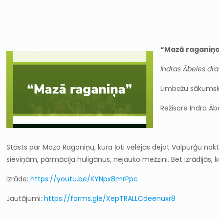
“Mazā raganiņ
Indras Ābeles dr
Limbažu sākumskol
Režisore Indra Āb
Stāsts par Mazo Raganiņu, kura ļoti vēlējās dejot Valpurģu nakt
sieviņām, pārmācīja huligānus, nejauko mežzini. Bet izrādījās, k
Izrāde:
https://youtu.be/KYNpx8mrPpc
Jautājumi:
https://forms.gle/XepTRALLCdeenuxr8