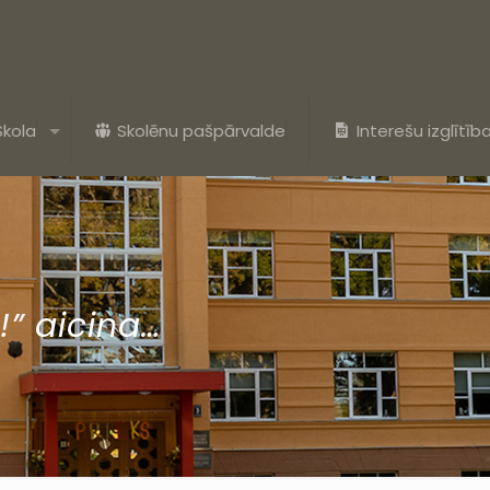
Skola
Skolēnu pašpārvalde
Interešu izglītīb
!” aicina…