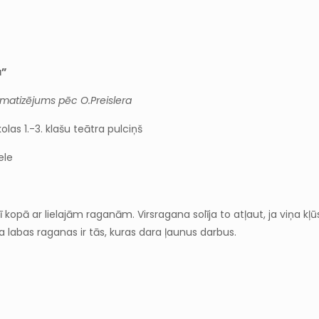
a”
amatizējums pēc O.Preislera
as 1.-3. klašu teātra pulciņš
ele
ī kopā ar lielajām raganām. Virsragana solīja to atļaut, ja viņa k
a labas raganas ir tās, kuras dara ļaunus darbus.