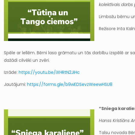
kolektīvais darbs
Limbažu bērnu un 
Režisore Inta Kal
Spēle ar lellēm. Bērni lasa grāmatu un tās darbību izspēlē ar s
dažādi cilvēki un zvēri.
Izrāde:
https://youtu.be/iXHRtN2JiHc
Jautājumi:
https://forms.gle/b9wEDSevzWeewHSU8
“Sniega karali
Hanss Kristiāns 
Talsu novada Bēr