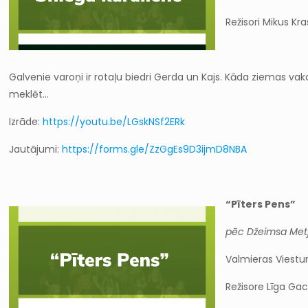
Režisori Mikus Kra
Galvenie varoņi ir rotaļu biedri Gerda un Kajs. Kāda ziemas vak
meklēt…
Izrāde:
https://youtu.be/LGskNSf2ERk
Jautājumi:
https://forms.gle/ZzGgEs9D3ijmD8NBA
“Pīters Pens”
pēc Džeimsa Metj
Valmieras Viestura
Režisore Līga Ga