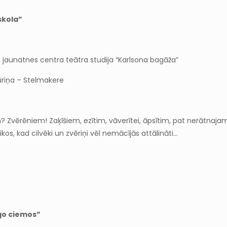
skola”
n jaunatnes centra teātra studija “Karlsona bagāža”
ūriņa – Stelmakere
 Zvērēniem! Zaķīšiem, ezītim, vāverītei, āpsītim, pat nerātnajam 
aikos, kad cilvēki un zvēriņi vēl nemācījās attālināti…
go ciemos”