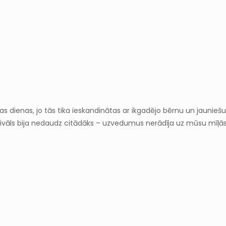
ašas dienas, jo tās tika ieskandinātas ar ikgadējo bērnu un jauniešu
festivāls bija nedaudz citādāks – uzvedumus nerādīja uz mūsu mīļā