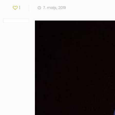
1
7. maijs, 2019