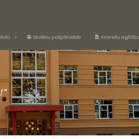
Skola
Skolēnu pašpārvalde
Interešu izglītīb
!”