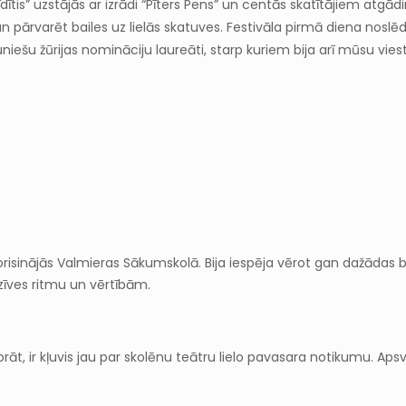
rīdītis” uzstājās ar izrādi “Pīters Pens” un centās skatītājiem atg
 un pārvarēt bailes uz lielās skatuves. Festivāla pirmā diena noslē
auniešu žūrijas nomināciju laureāti, starp kuriem bija arī mūsu vies
orisinājās Valmieras Sākumskolā. Bija iespēja vērot gan dažādas b
īves ritmu un vērtībām.
nuprāt, ir kļuvis jau par skolēnu teātru lielo pavasara notikumu. A