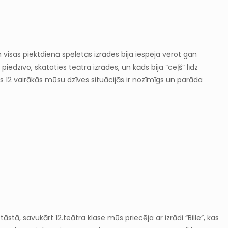
 visas piektdienā spēlētās izrādes bija iespēja vērot gan
iedzīvo, skatoties teātra izrādes, un kāds bija “ceļš” līdz
lis 12 vairākās mūsu dzīves situācijās ir nozīmīgs un parāda
stā, savukārt 12.teātra klase mūs priecēja ar izrādi “Bille”, kas