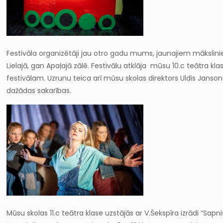
Festivāla organizētāji jau otro gadu mums, jaunajiem mākslinie
Lielajā, gan Apaļajā zālē. Festivālu atklāja mūsu 10.c teātra kla
festivālam. Uzrunu teica arī mūsu skolas direktors Uldis Jansons
dažādas sakarības.
Mūsu skolas 11.c teātra klase uzstājās ar V.Šekspīra izrādi “Sapn