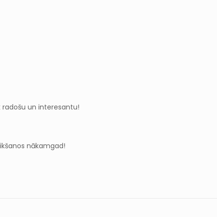
ik radošu un interesantu!
z tikšanos nākamgad!