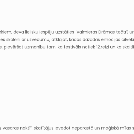
kiem, deva lielisku iespēju uzstāties Valmieras Drāmas teātrī, un
ses skolēni ar uzvedumu, atklājot, kādas dažādās emocijas cilvēki p
, pievēršot uzmanību tam, ka festivāls notiek 12.reizi un ka skait
is vasaras naktī”, skatītājus ievedot neparastā un maģiskā mīlas stā