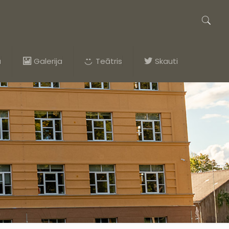
a
Galerija
Teātris
Skauti