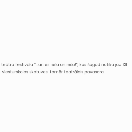
 teātra festivālu “…un es iešu un iešu!”, kas šogad notika jau XII
s Viesturskolas skatuves, tomēr teatrālais pavasara