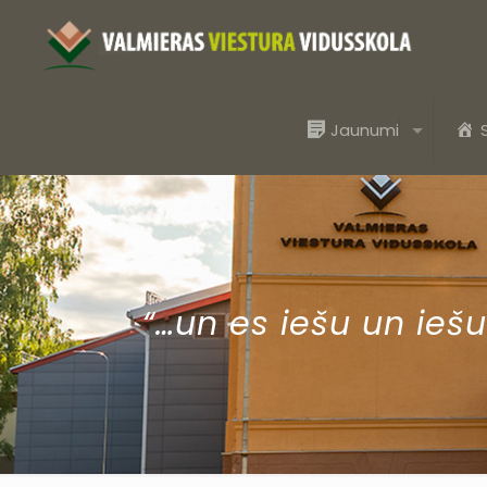
Jaunumi
“…un es iešu un iešu