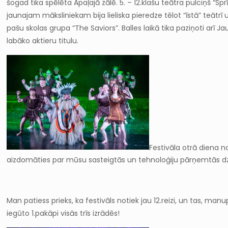
šogad tika spēlēta Apaļajā zālē. 5. – 12.klašu teātra pulciņš “Sp
jaunajam māksliniekam bija lieliska pieredze tēlot “īstā” teātrī
pašu skolas grupa “The Saviors”. Balles laikā tika paziņoti arī J
labāko aktieru titulu.
Festivāla otrā diena n
aizdomāties par mūsu sasteigtās un tehnoloģiju pārņemtās dz
Man patiess prieks, ka festivāls notiek jau 12.reizi, un tas, ma
iegūto 1.pakāpi visās trīs izrādēs!