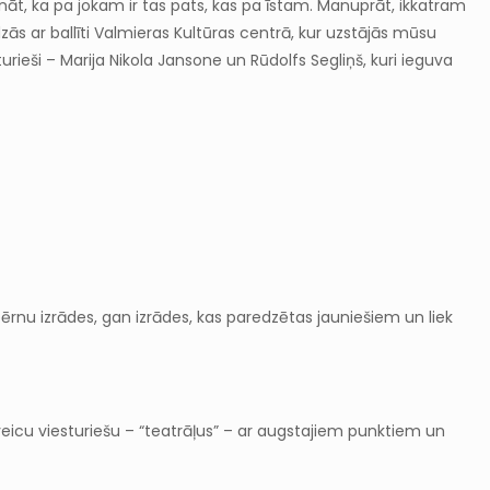
ādināt, ka pa jokam ir tas pats, kas pa īstam. Manuprāt, ikkatram
dzās ar ballīti Valmieras Kultūras centrā, kur uzstājās mūsu
turieši – Marija Nikola Jansone un Rūdolfs Segliņš, kuri ieguva
ērnu izrādes, gan izrādes, kas paredzētas jauniešiem un liek
psveicu viesturiešu – “teatrāļus” – ar augstajiem punktiem un