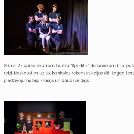
26. un 27.aprīlis ikkatram teātra “Sprīdītis” dalībniekam bija īp
reizi. Neskatoties uz to, ka skolas rekonstrukcijas dēļ šogad 
piedzīvojums bija krāšņš un daudzveidīgs.