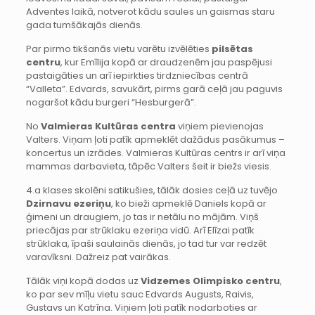
Adventes laikā, notverot kādu saules un gaismas staru
gada tumšākajās dienās.
Par pirmo tikšanās vietu varētu izvēlēties
pilsētas
centru
, kur Emīlija kopā ar draudzenēm jau paspējusi
pastaigāties un arī iepirkties tirdzniecības centrā
“Valleta”. Edvards, savukārt, pirms garā ceļā jau paguvis
nogaršot kādu burgeri “Hesburgerā”.
No
Valmieras Kultūras centra
viņiem pievienojas
Valters. Viņam ļoti patīk apmeklēt dažādus pasākumus –
koncertus un izrādes. Valmieras Kultūras centrs ir arī viņa
mammas darbavieta, tāpēc Valters šeit ir biežs viesis.
4.a klases skolēni satikušies, tālāk dosies ceļā uz tuvējo
Dzirnavu ezeriņu
, ko bieži apmeklē Daniels kopā ar
ģimeni un draugiem, jo tas ir netālu no mājām. Viņš
priecājas par strūklaku ezeriņa vidū. Arī Elīzai patīk
strūklaka, īpaši saulainās dienās, jo tad tur var redzēt
varavīksni. Dažreiz pat vairākas.
Tālāk viņi kopā dodas uz
Vidzemes Olimpisko centru
,
ko par sev mīļu vietu sauc Edvards Augusts, Raivis,
Gustavs un Katrīna. Viņiem ļoti patīk nodarboties ar