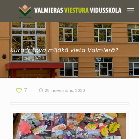
Kura ir tava mīļākā vieta Valmierā?
7
29. novembris, 2020