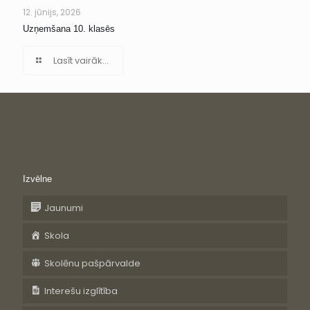
12. jūnijs, 2026
Uzņemšana 10. klasēs
Lasīt vairāk...
Izvēlne
Jaunumi
Skola
Skolēnu pašpārvalde
Interešu izglītība