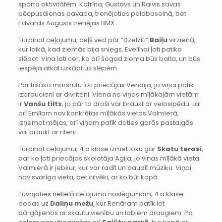
sporta aktivitātēm. Katrīna, Gustavs un Raivis savas
pēcpusdienas pavada, trenējoties peldbaseinā, bet
Edvards Augusts trenējas BMX.
Turpinot ceļojumu, ceļš ved pār “Dzelzīti”
Baiļu
virzienā,
kur laikā, kad ziemās bija sniegs, Evelīnai ļoti patika
slēpot. Viņa ļoti cer, ka arī šogad ziema būs balta, un būs
iespēja atkal uzkāpt uz slēpēm.
Par tālāko maršrutu ļoti priecājas Vendija, jo viņai patīk
izbraucieni ar divriteni. Viena no viņas mīļākajām vietām
ir
Vanšu tilts
, jo pār to droši var braukt ar velosipēdu. Lai
arī Emīlam nav konkrētas mīļākās vietas Valmierā,
izņemot mājas, arī viņam patīk doties garās pastaigās
vai braukt ar riteni.
Turpinot ceļojumu, 4.a klase izmet loku gar
Skatu terasi
,
par ko ļoti priecājas skolotāja Agija, jo viņas mīļākā vieta
Valmierā ir jebkur, kur var radīt un baudīt mūziku. Viņai
nav svarīga vieta, bet cilvēki, ar ko būt kopā.
Tuvojoties nelielā ceļojuma noslēgumam, 4.a klase
dodas uz
Daliņu mežu
, kur Renāram patīk iet
pārgājienos ar skautu vienību un labiem draugiem. Pa