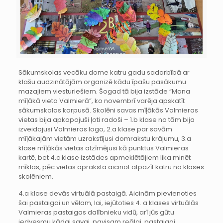
Sākumskolas vecāku dome katru gadu sadarbībā ar
klašu audzinātājām organizē kādu īpašu pasākumu
mazajiem viesturiešiem. Šogad tā bija izstāde “Mana
mīļākā vieta Valmierā”, ko novembrī varēja apskatīt
sākumskolas korpusā. Skolēni savas mīļākās Valmieras
vietas bija apkopojuši ļoti radoši – 1.b klase no tām bija
izveidojusi Valmieras logo, 2.a klase par savām
mīļākajām vietām uzrakstījusi domrakstu krājumu, 3.a
klase mīļākās vietas atzīmējusi kā punktus Valmieras
kartē, bet 4.c klase izstādes apmeklētājiem lika minēt
mīklas, pēc vietas apraksta aicinot atpazīt katru no klases
skolēniem.
4.a klase devās virtuālā pastaigā. Aicinām pievienoties
šai pastaigai un vēlam, lai, iejūtoties 4. a klases virtuālās
Valmieras pastaigas dalībnieku vidū, arī jūs gūtu
iedvesmu kādai savai, pavisam reālai, pastaigai