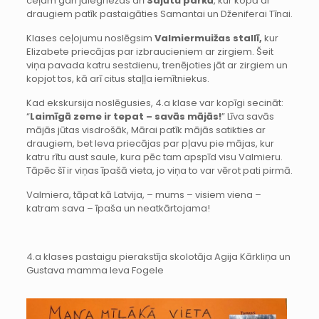
ceļam gan jāiegriežas arī
Sajūtu parkā
, kur kopā ar
draugiem patīk pastaigāties Samantai un Dženiferai Tīnai.
Klases ceļojumu noslēgsim
Valmiermuižas stallī,
kur
Elizabete priecājas par izbraucieniem ar zirgiem. Šeit
viņa pavada katru sestdienu, trenējoties jāt ar zirgiem un
kopjot tos, kā arī citus staļļa iemītniekus.
Kad ekskursija noslēgusies, 4.a klase var kopīgi secināt:
“
Laimīgā zeme ir tepat – savās mājās!
” Līva savās
mājās jūtas visdrošāk, Mārai patīk mājās satikties ar
draugiem, bet Ieva priecājas par pļavu pie mājas, kur
katru rītu aust saule, kura pēc tam apspīd visu Valmieru.
Tāpēc šī ir viņas īpašā vieta, jo viņa to var vērot pati pirmā.
Valmiera, tāpat kā Latvija, – mums – visiem viena –
katram sava – īpaša un neatkārtojama!
4.a klases pastaigu pierakstīja skolotāja Agija Kārkliņa un
Gustava mamma Ieva Fogele