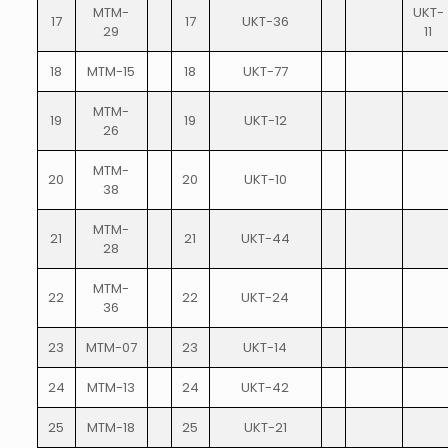
MTM-
UKT-
17
17
UKT-36
29
11
18
MTM-15
18
UKT-77
MTM-
19
19
UKT-12
26
MTM-
20
20
UKT-10
38
MTM-
21
21
UKT-44
28
MTM-
22
22
UKT-24
36
23
MTM-07
23
UKT-14
24
MTM-13
24
UKT-42
25
MTM-18
25
UKT-21