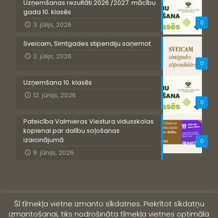
Uzņemšanas rezultāti 2026./2027. mācību
gada 10. klasēs
0
3. jūlijs, 2026
Sveicam, Simtgades stipendiju saņemot
2. jūlijs, 2026
0
Uzņemšana 10. klasēs
12. jūnijs, 2026
0
Pateicība Valmieras Viestura vidusskolas
kopienai par dalību soļošanas
izaicinājumā
0
9. jūnijs, 2026
Šī tīmekļa vietne izmanto sīkdatnes. Piekrītot sīkdatņu
izmantošanai, tiks nodrošināta tīmekļa vietnes optimāla