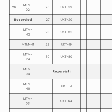
MTM-
26
26
UKT-39
02
Rezervisti
27
UKT-20
MTM-
28
UKT-62
42
MTM-41
29
UKT-19
MTM-
30
UKT-80
24
MTM-
Rezervisti
04
MTM-
UKT-51
40
MTM-
UKT-64
03