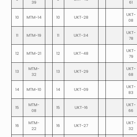
39
61
UKT-
10
MTM-14
10
UKT-28
08
UKT-
11
MTM-19
11
UKT-34
78
UKT-
12
MTM-21
12
UKT-48
79
MTM-
UKT-
13
13
UKT-29
32
68
UKT-
14
MTM-10
14
UKT-09
83
MTM-
UKT-
15
15
UKT-16
08
66
MTM-
UKT-
16
16
UKT-27
22
32