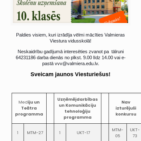
Paldies visiem, kuri izrādīja vēlmi mācīties Valmieras
Viestura vidusskolā!
Neskaidrību gadījumā interesēties zvanot pa tālruni
64231186 darba dienās no plkst. 9.00 līdz 14.00 vai e-
pastā vvv@valmiera.edu.lv.
Sveicam jaunos Viesturiešus!
Uzņēmējdarbības
Med
iju un
Nav
un Komunikāciju
Teātra
izturējuši
tehnoloģiju
programma
konkursu
programma
MTM-
UKT-
1
MTM-27
1
UKT-17
05
73