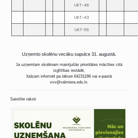
UKT-46
UKT-43
UKT-55
Uzņemto skolēnu vecāku sapulce 31. augustā.
Ja uzņemtam skolēnam mainījušās prioritātes mācīties citā
izglītības iestādē,
lūdzam informēt pa
tālruni 64231186 vai e-pastā
vvv@valmiera.edu.lv.
Saistītie raksti