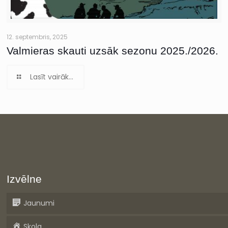
12. septembris, 2025
Valmieras skauti uzsāk sezonu 2025./2026.
Lasīt vairāk...
Izvēlne
Jaunumi
Skola