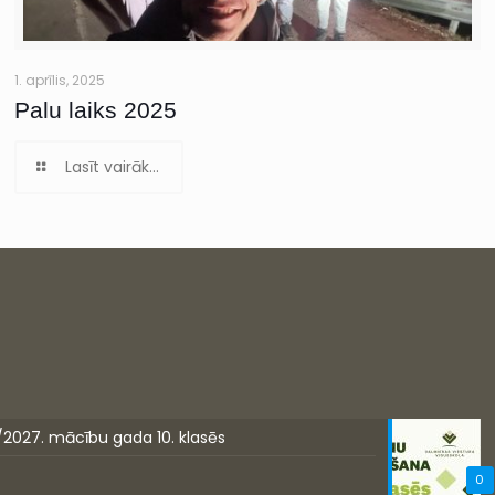
1. aprīlis, 2025
Palu laiks 2025
Lasīt vairāk...
/2027. mācību gada 10. klasēs
0