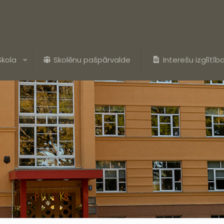
Skola
Skolēnu pašpārvalde
Interešu izglītīb