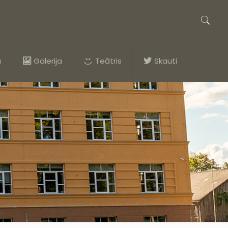
a
Galerija
Teātris
Skauti