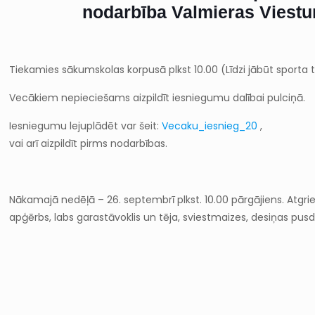
nodarbība Valmieras Viestu
Tiekamies sākumskolas korpusā plkst 10.00
(Līdzi jābūt sporta
Vecākiem nepieciešams aizpildīt iesniegumu dalībai pulciņā.
Iesniegumu lejuplādēt var šeit:
Vecaku_iesnieg_20
,
vai arī aizpildīt pirms nodarbības.
Nākamajā nedēļā – 26. septembrī
plkst. 10.00 pārgājiens.
Atgrie
apģērbs, labs garastāvoklis un tēja, sviestmaizes, desiņas pus