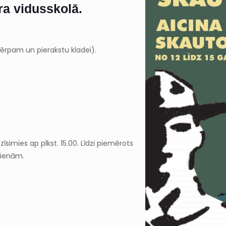
ra vidusskolā
.
 tērpam un pierakstu kladei).
zīsimies ap plkst. 15.00. Līdzi piemērots
dienām.