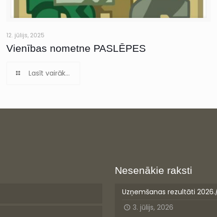
12. jūlijs, 2025
Vienības nometne PASLĒPES
Lasīt vairāk...
Nesenākie raksti
Uzņemšanas rezultāti 2026.
3. jūlijs, 2026