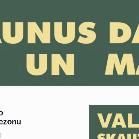
o
sezonu
ī