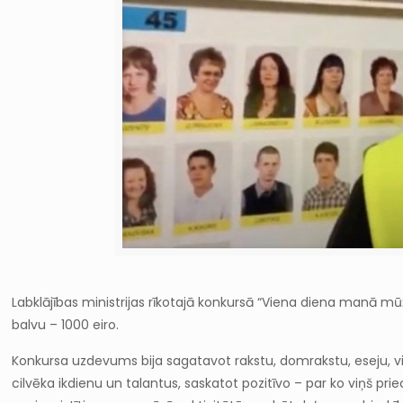
Labklājības ministrijas rīkotajā konkursā “Viena diena manā mūžā
balvu – 1000 eiro.
Konkursa uzdevums bija sagatavot rakstu, domrakstu, eseju, vid
cilvēka ikdienu un talantus, saskatot pozitīvo – par ko viņš priec