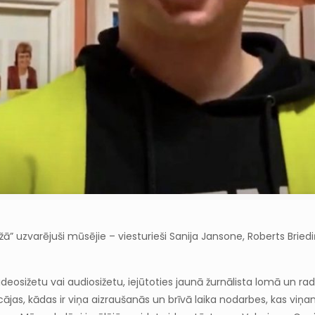
” uzvarējuši mūsējie – viesturieši Sanija Jansone, Roberts Briediņ
eosižetu vai audiosižetu, iejūtoties jaunā žurnālista lomā un rad
ājas, kādas ir viņa aizraušanās un brīvā laika nodarbes, kas viņam g