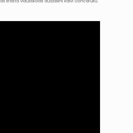
ujas krasta vidusskolas audzēkni Raivi Gončaruku.