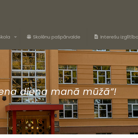
Skola
Skolēnu pašpārvalde
Interešu izglītīb
iena diena manā mūžā”!