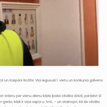
š un Kaspars Rozītis. Viņi ieguvuši 1. vietu un konkursa galveno
ot stāstu par vienu dienu kāda īpaša cilvēka dzīvē, parādot šī
aršo, kādi ir viņa sapņi u. tml., – un atainojot, kā šis cilvēks