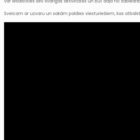
var iesaistīties sev svarīgās aktivitātēs un būt daļa no sabied
Sveicam ar uzvaru un sakām paldies viesturiešiem, kas atbalstī