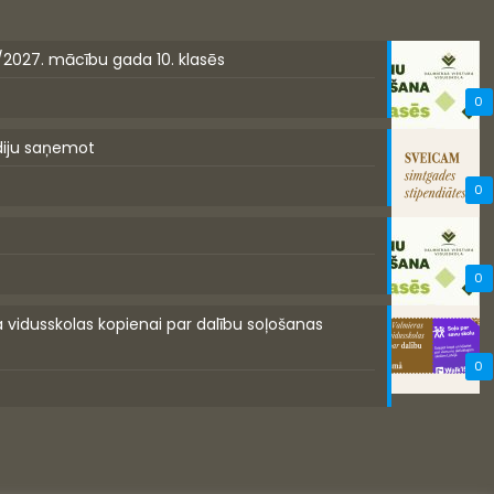
/2027. mācību gada 10. klasēs
0
diju saņemot
0
0
a vidusskolas kopienai par dalību soļošanas
0