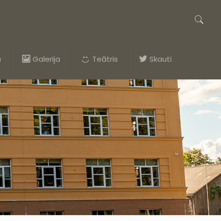
a
Galerija
Teātris
Skauti