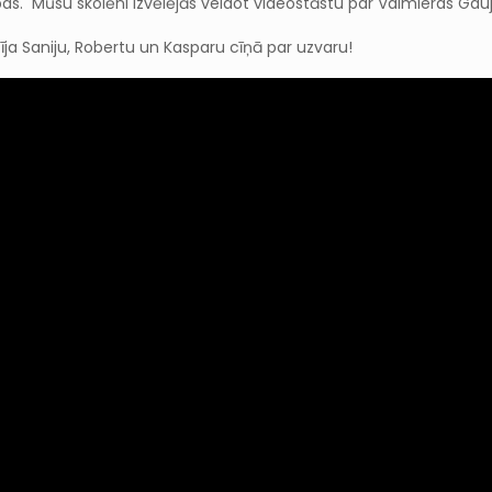
rības. Mūsu skolēni izvēlējās veidot videostāstu par Valmieras Ga
ja Saniju, Robertu un Kasparu cīņā par uzvaru!