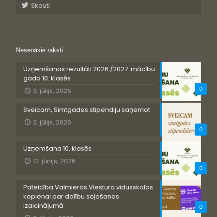
Skauti
Nesenākie raksti
Uzņemšanas rezultāti 2026./2027. mācību
gada 10. klasēs
0
3. jūlijs, 2026
Sveicam, Simtgades stipendiju saņemot
2. jūlijs, 2026
0
Uzņemšana 10. klasēs
12. jūnijs, 2026
0
Pateicība Valmieras Viestura vidusskolas
kopienai par dalību soļošanas
izaicinājumā
0