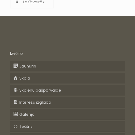
Lasīt vairāk...
Izvēlne
Jaunumi
Skola
Skolēnu pašpārvalde
Interešu izglītība
Galerija
Teātris