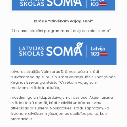
Izrāde ‘’Cilvēkam vajag suni’’
7.b klases sko
lēni programmas ‘’Latvijas skolas soma’’
ietvaros skatījās Valmieras Drāmas teātra izrādi
‘’Cilvēkam vajag suni’’. Šo izrādi veidojis Jānis Znotiņš pēc
Regīnas Ezeras garstāsta ‘’Cilvēkam vajag suni’’
motīviem. Izrāde ir aktuāla,
mūsdienīga un līdzpārdzīvojumu rosinoša. Aktieri aicina
izrādes laikā domāt, kādi ir cilvēki un kādas ir viņu
attiecības ar suņiem. Noskatoties izrādi, sapratām, ka
ikvienam cilvēkam ir jāuzņemas atbildība par to, ko ir
pieradinājis.