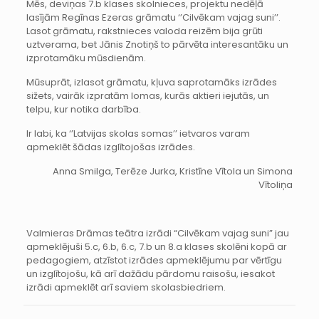
Mēs, deviņas 7.b klases skolnieces, projektu nedēļā
lasījām Regīnas Ezeras grāmatu ‘’Cilvēkam vajag suni’’.
Lasot grāmatu, rakstnieces valoda reizēm bija grūti
uztverama, bet Jānis Znotiņš to pārvēta interesantāku un
izprotamāku mūsdienām.
Mūsuprāt, izlasot grāmatu, kļuva saprotamāks izrādes
sižets, vairāk izpratām lomas, kurās aktieri iejutās, un
telpu, kur notika darbība.
Ir labi, ka ‘’Latvijas skolas somas’’ ietvaros varam
apmeklēt šādas izglītojošas izrādes.
Anna Smilga, Terēze Jurka, Kristīne Vītola un Simona
Vītoliņa
Valmieras Drāmas teātra izrādi “Cilvēkam vajag suni” jau
apmeklējuši 5.c, 6.b, 6.c, 7.b un 8.a klases skolēni kopā ar
pedagogiem, atzīstot izrādes apmeklējumu par vērtīgu
un izglītojošu, kā arī dažādu pārdomu raisošu, iesakot
izrādi apmeklēt arī saviem skolasbiedriem.