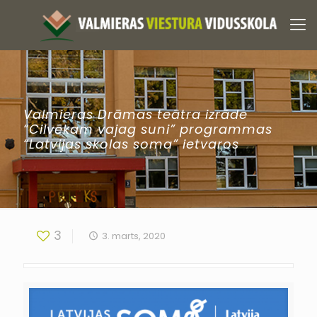
Valmieras Drāmas teātra izrāde
“Cilvēkam vajag suni” programmas
“Latvijas skolas soma” ietvaros
3
3. marts, 2020