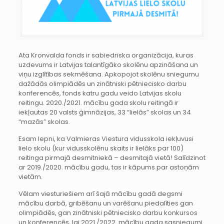
Ata Kronvalda fonds ir sabiedriska organizācija, kuras
uzdevums ir Latvijas talantīgāko skolēnu apzināšana un
viņu izglītības sekmēšana. Apkopojot skolēnu sniegumu
dažādās olimpiādēs un zinātniski pētniecisko darbu
konferencēs, fonds katru gadu veido Latvijas skolu
reitingu. 2020./2021. mācību gada skolu reitingā ir
iekļautas 20 valsts ģimnāzijas, 33 “lielās” skolas un 34
“mazās” skolas.
Esam lepni, ka Valmieras Viestura vidusskola iekļuvusi
lielo skolu (kur vidusskolēnu skaits ir lielāks par 100)
reitinga pirmajā desmitniekā – desmitajā vietā! Salīdzinot
ar 2019./2020. mācību gadu, tas ir kāpums par astoņām
vietām.
Vēlam viesturiešiem arī šajā mācību gadā degsmi
mācību darbā, gribēšanu un varēšanu piedalīties gan
olimpiādēs, gan zinātniski pētniecisko darbu konkursos
un konferencēs, lai 2021./2022. mācību gada sasniegumi