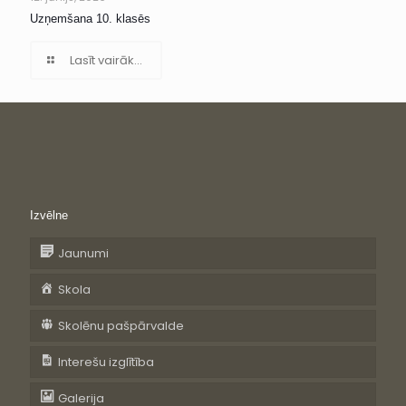
Uzņemšana 10. klasēs
Lasīt vairāk...
Izvēlne
Jaunumi
Skola
Skolēnu pašpārvalde
Interešu izglītība
Galerija