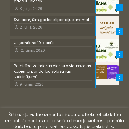
gada 10. klasēs
0
3. jūlijs, 2026
Sveicam, Simtgades stipendiju saņemot
2. jūlijs, 2026
0
Uzņemšana 10. klasēs
12. jūnijs, 2026
0
Pateicība Valmieras Viestura vidusskolas
kopienai par dalību soļošanas
izaicinājumā
0
9. jūnijs, 2026
Šī tīmekļa vietne izmanto sīkdatnes. Piekrītot sīkdatņu
izmantošanai, tiks nodrošināta tīmekļa vietnes optimāla
darbība. Turpinot vietnes apskati, jūs piekrītat, ka