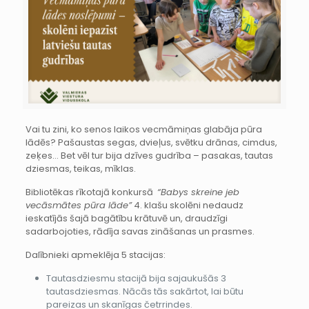
Vai tu zini, ko senos laikos vecmāmiņas glabāja pūra
lādēs? Pašaustas segas, dvieļus, svētku drānas, cimdus,
zeķes… Bet vēl tur bija dzīves gudrība – pasakas, tautas
dziesmas, teikas, mīklas.
Bibliotēkas rīkotajā konkursā
“Babys skreine jeb
vecāsmātes pūra lāde”
4. klašu skolēni nedaudz
ieskatījās šajā bagātību krātuvē un, draudzīgi
sadarbojoties, rādīja savas zināšanas un prasmes.
Dalībnieki apmeklēja 5 stacijas:
Tautasdziesmu stacijā bija sajaukušās 3
tautasdziesmas. Nācās tās sakārtot, lai būtu
pareizas un skanīgas četrrindes.