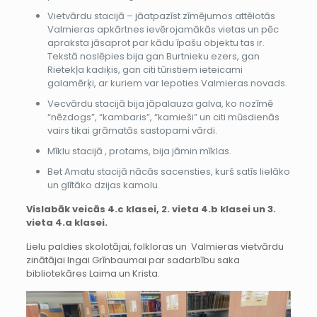
Vietvārdu stacijā – jāatpazīst zīmējumos attēlotās
Valmieras apkārtnes ievērojamākās vietas un pēc
apraksta jāsaprot par kādu īpašu objektu tas ir.
Tekstā noslēpies bija gan Burtnieku ezers, gan
Rietekļa kadiķis, gan citi tūristiem ieteicami
galamērķi, ar kuriem var lepoties Valmieras novads.
Vecvārdu stacijā bija jāpalauza galva, ko nozīmē
“nēzdogs”, “kambaris”, “kamieši” un citi mūsdienās
vairs tikai grāmatās sastopami vārdi.
Mīklu stacijā , protams, bija jāmin mīklas.
Bet Amatu stacijā nācās sacensties, kurš satīs lielāko
un glītāko dzijas kamolu.
Vislabāk veicās 4.c klasei, 2.
vieta 4.b klasei un 3.
vieta 4.a klasei.
Lielu paldies skolotājai, folkloras un Valmieras vietvārdu
zinātājai Ingai Grīnbaumai par sadarbību saka
bibliotekāres Laima un Krista.