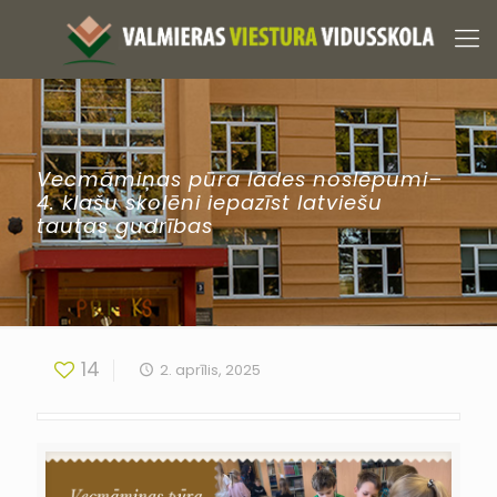
Vecmāmiņas pūra lādes noslēpumi–
4. klašu skolēni iepazīst latviešu
tautas gudrības
14
2. aprīlis, 2025