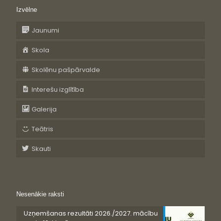
Izvēlne
Jaunumi
Skola
Skolēnu pašpārvalde
Interešu izglītība
Galerija
Teātris
Skauti
Nesenākie raksti
Uzņemšanas rezultāti 2026./2027. mācību