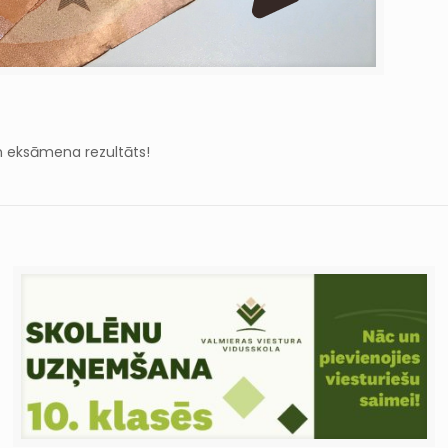
n eksāmena rezultāts!