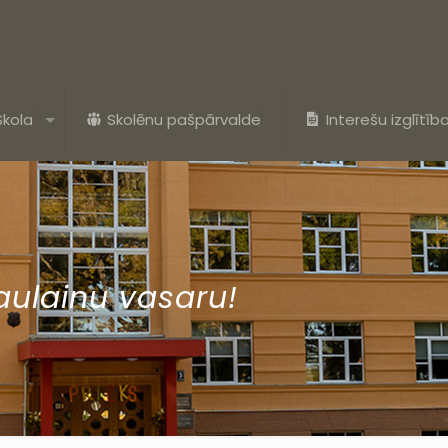
Skola
Skolēnu pašpārvalde
Interešu izglītīb
aulainu vasaru!