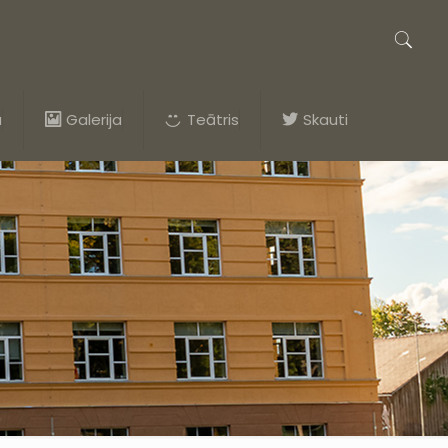
a
Galerija
Teātris
Skauti