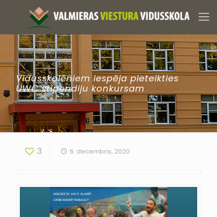
Vidusskolēniem iespēja pieteikties
UWC stipendiju konkursam
3
6. decembris, 2020