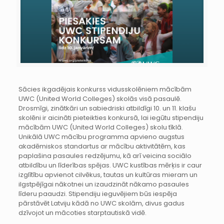
Sācies ikgadējais konkurss vidusskolēniem mācībām
UWC (United World Colleges) skolās visā pasaulē.
Drosmīgi, zinātkāri un sabiedriski atbildīgi 10. un 11. klašu
skolēni ir aicināti pieteikties konkursā, lai iegūtu stipendiju
mācībām UWC (United World Colleges) skolu tīklā.
Unikālā UWC mācību programma apvieno augstus
akadēmiskos standartus ar mācību aktivitātēm, kas
paplašina pasaules redzējumu, kā arī veicina sociālo
atbildību un līderības spējas. UWC kustības mērķis ir caur
izglītību apvienot cilvēkus, tautas un kultūras mieram un
ilgstpējīgai nākotnei un izaudzināt nākamo pasaules
līderu paaudzi. Stipendiju ieguvējiem būs iespēja
pārstāvēt Latviju kādā no UWC skolām, divus gadus
dzīvojot un mācoties starptautiskā vidē.