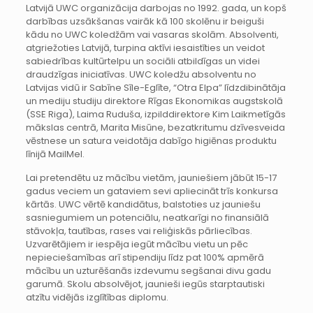
Latvijā UWC organizācija darbojas no 1992. gada, un kopš
darbības uzsākšanas vairāk kā 100 skolēnu ir beiguši
kādu no UWC koledžām vai vasaras skolām. Absolventi,
atgriežoties Latvijā, turpina aktīvi iesaistīties un veidot
sabiedrības kultūrtelpu un sociāli atbildīgas un videi
draudzīgas iniciatīvas. UWC koledžu absolventu no
Latvijas vidū ir Sabīne Sīle-Eglīte, “Otra Elpa” līdzdibinātāja
un mediju studiju direktore Rīgas Ekonomikas augstskolā
(SSE Riga), Laima Ruduša, izpilddirektore Kim Laikmetīgās
mākslas centrā, Marita Misūne, bezatkritumu dzīvesveida
vēstnese un satura veidotāja dabīgo higiēnas produktu
līnijā MailMel.
Lai pretendētu uz mācību vietām, jauniešiem jābūt 15-17
gadus veciem un gataviem sevi apliecināt trīs konkursa
kārtās. UWC vērtē kandidātus, balstoties uz jauniešu
sasniegumiem un potenciālu, neatkarīgi no finansiālā
stāvokļa, tautības, rases vai reliģiskās pārliecības.
Uzvarētājiem ir iespēja iegūt mācību vietu un pēc
nepieciešamības arī stipendiju līdz pat 100% apmērā
mācību un uzturēšanās izdevumu segšanai divu gadu
garumā. Skolu absolvējot, jaunieši iegūs starptautiski
atzītu vidējās izglītības diplomu.