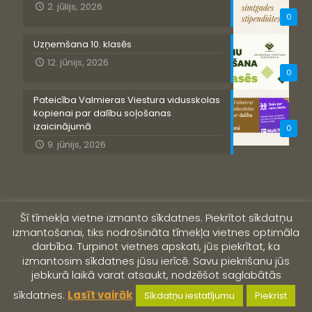
2. jūlijs, 2026
0
Uzņemšana 10. klasēs
12. jūnijs, 2026
0
Pateicība Valmieras Viestura vidusskolas
kopienai par dalību soļošanas
izaicinājumā
0
9. jūnijs, 2026
Šī tīmekļa vietne izmanto sīkdatnes. Piekrītot sīkdatņu
izmantošanai, tiks nodrošināta tīmekļa vietnes optimāla
darbība. Turpinot vietnes apskati, jūs piekrītat, ka
izmantosim sīkdatnes jūsu ierīcē. Savu piekrišanu jūs
jebkurā laikā varat atsaukt, nodzēšot saglabātās
© 2019 Valmieras Viestura vidusskola
sīkdatnes.
Lasīt vairāk
Sīkdatņu iestatījumu
Piekrist