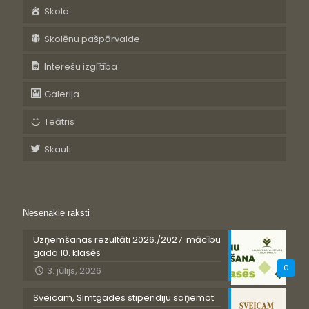
Skola
Skolēnu pašpārvalde
Interešu izglītība
Galerija
Teātris
Skauti
Nesenākie raksti
Uzņemšanas rezultāti 2026./2027. mācību
gada 10. klasēs
0
3. jūlijs, 2026
Sveicam, Simtgades stipendiju saņemot