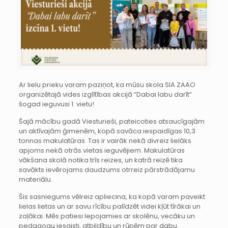
Ar lielu prieku varam paziņot, ka mūsu skola SIA ZAAO
organizētajā vides izglītības akcijā “Dabai labu darīt”
šogad ieguvusi 1. vietu!
Šajā mācību gadā Viesturieši, pateicoties atsaucīgajām
un aktīvajām ģimenēm, kopā savāca iespaidīgas 10,3
tonnas makulatūras. Tas ir vairāk nekā divreiz lielāks
apjoms nekā otrās vietas ieguvējiem. Makulatūras
vākšana skolā notika trīs reizes, un katrā reizē tika
savākts ievērojams daudzums otrreiz pārstrādājamu
materiālu.
Šis sasniegums vēlreiz apliecina, ka kopā varam paveikt
lielas lietas un ar savu rīcību palīdzēt videi kļūt tīrākai un
zaļākai. Mēs patiesi lepojamies ar skolēnu, vecāku un
pedagogu iesaisti, atbildību un rūpēm par dabu.