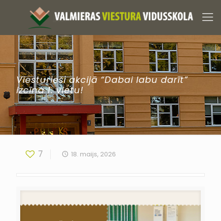
Viesturieši akcijā “Dabai labu darīt”
izcīna 1. vietu!
7
18. maijs, 2026