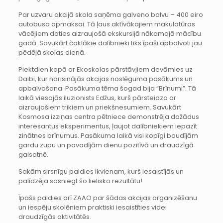
Par uzvaru akcijā skola saņēma galveno balvu – 400 eiro
autobusa apmaksai. Tā ļaus aktīvākajiem makulatūras
vācējiem doties aizraujošā ekskursijā nākamajā mācību
gadā. Savukārt čaklākie dalībnieki tiks īpaši apbalvoti jau
pēdējā skolas dienā.
Piektdien kopā ar Ekoskolas pārstāvjiem devāmies uz
Daibi, kur norisinājās akcijas noslēguma pasākums un
apbalvošana. Pasākuma tēma šogad bija “Brīnumi”. Tā
laikā viesojās iluzionists Edžus, kurš pārsteidza ar
aizraujošiem trikiem un priekšnesumiem. Savukārt
Kosmosa izziņas centra pētniece demonstrēja dažādus
interesantus eksperimentus, ļaujot dalībniekiem iepazīt
zinātnes brīnumus. Pasākuma laikā visi kopīgi baudījām
gardu zupu un pavadījām dienu pozitīvā un draudzīgā
gaisotnē.
Sakām sirsnīgu paldies ikvienam, kurš iesaistījās un
palīdzēja sasniegt šo lielisko rezultātu!
Īpašs paldies arī ZAAO par šādas akcijas organizēšanu
un iespēju skolēniem praktiski iesaistīties videi
draudzīgās aktivitātēs.