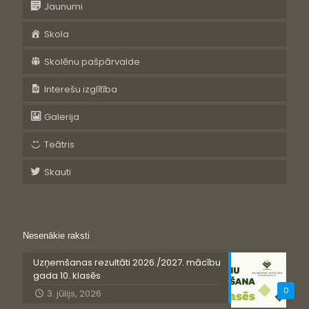
Jaunumi
Skola
Skolēnu pašpārvalde
Interešu izglītība
Galerija
Teātris
Skauti
Nesenākie raksti
Uzņemšanas rezultāti 2026./2027. mācību
gada 10. klasēs
0
3. jūlijs, 2026