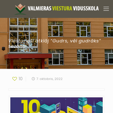
Viesturieši atklāj “Gudrs, vēl gudrāks”
sezonu
10
7. oktobris, 2022