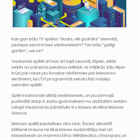
Kas gan būtu TV spēles “Gudrs, vēl gudrāks” desmitā,
jubilejas sezona bez viesturiešiem? Tas būtu “galīgi
garām”, vai ne?
Viesturieši spēlē arī būs arī šajā sezonā, tāpēc, siltās
zeķēs un pūkainos plediņos ietērpti, ar mīļākās zāļu tējas
krūzi pie rokas jau šovakar sēdīsimies pie televizoru
ekrāniem, lai LTV1 programmā sekotu līdz mūsējo
sekmēm spēlē!
Spēli tradicionāli atklāj sestklasnieki, un jau pirmajā
pusfinālā starp 6. klašu gudriniekiem no dažādām vietām
Latvijā Viesturskolu pārstāvēs 6.c klases skolēns Mariuss
Grencis.
Mariuss spēlē piedalīsies otro reizi. Šoreiz atbalstīt
klātienē brauca ne tikai klases audzinātāja, bet arī
klasesbiedri un mamma Elīna. Mērķtiecība, cīņasspars un