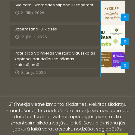
Sveicam, Simtgades stipendiju saņemot
2. jūlijs, 2026
0
Uzņemšana 10. klasēs
12. jūnijs, 2026
0
Pateicība Valmieras Viestura vidusskolas
kopienai par dalību soļošanas
izaicinājumā
0
9. jūnijs, 2026
Šī tīmekļa vietne izmanto sīkdatnes. Piekrītot sīkdatņu
izmantošanai, tiks nodrošināta tīmekļa vietnes optimāla
darbība. Turpinot vietnes apskati, jūs piekrītat, ka
izmantosim sīkdatnes jūsu ierīcē. Savu piekrišanu jūs
jebkurā laikā varat atsaukt, nodzēšot saglabātās
© 2019 Valmieras Viestura vidusskola