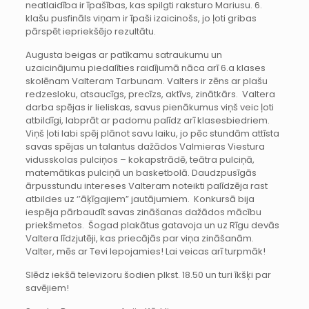
neatlaidība ir īpašības, kas spilgti raksturo Mariusu. 6.
klašu pusfināls viņam ir īpaši izaicinošs, jo ļoti gribas
pārspēt iepriekšējo rezultātu.
Augusta beigas ar patīkamu satraukumu un
uzaicinājumu piedalīties raidījumā nāca arī 6.a klases
skolēnam Valteram Tarbunam. Valters ir zēns ar plašu
redzesloku, atsaucīgs, precīzs, aktīvs, zinātkārs. Valtera
darba spējas ir lieliskas, savus pienākumus viņš veic ļoti
atbildīgi, labprāt ar padomu palīdz arī klasesbiedriem.
Viņš ļoti labi spēj plānot savu laiku, jo pēc stundām attīsta
savas spējas un talantus dažādos Valmieras Viestura
vidusskolas pulciņos – kokapstrādē, teātra pulciņā,
matemātikas pulciņā un basketbolā. Daudzpusīgās
ārpusstundu intereses Valteram noteikti palīdzēja rast
atbildes uz ‘’āķīgajiem” jautājumiem. Konkursā bija
iespēja pārbaudīt savas zināšanas dažādos mācību
priekšmetos. Šogad plakātus gatavoja un uz Rīgu devās
Valtera līdzjutēji, kas priecājās par viņa zināšanām.
Valter, mēs ar Tevi lepojamies! Lai veicas arī turpmāk!
Slēdz iekšā televizoru šodien plkst. 18.50 un turi īkšķi par
savējiem!