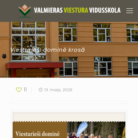
Viesturieši dominē krosā
11
13. maijs, 2026