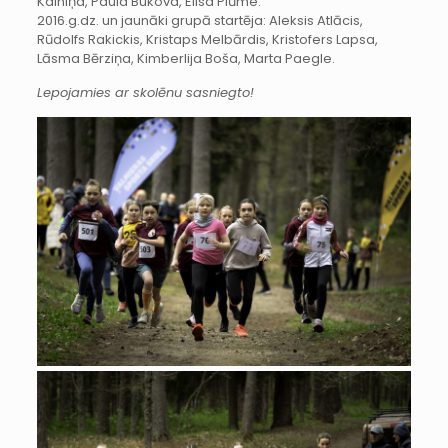
Kalniņa, Paula Bukova, Elisa Plūme.
2016.g.dz. un jaunāki grupā startēja: Aleksis Atlācis,
Rūdolfs Rakickis, Kristaps Melbārdis, Kristofers Lapsa,
Lāsma Bērziņa, Kimberlija Boša, Marta Paegle.
Lepojamies ar skolēnu sasniegto!