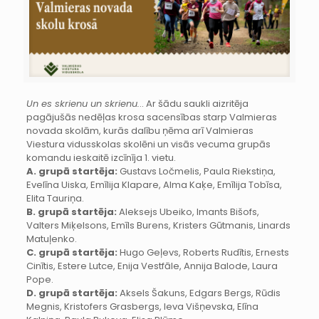
Un es skrienu un skrienu.
.. Ar šādu saukli aizritēja
pagājušās nedēļas krosa sacensības starp Valmieras
novada skolām, kurās dalību ņēma arī Valmieras
Viestura vidusskolas skolēni un visās vecuma grupās
komandu ieskaitē izcīnīja 1. vietu.
A. grupā startēja:
Gustavs Ločmelis, Paula Riekstiņa,
Evelīna Uiska, Emīlija Klapare, Alma Kaķe, Emīlija Tobīsa,
Elita Tauriņa.
B. grupā startēja:
Aleksejs Ubeiko, Imants Bišofs,
Valters Miķelsons, Emīls Burens, Kristers Gūtmanis, Linards
Matuļenko.
C. grupā startēja:
Hugo Geļevs, Roberts Rudītis, Ernests
Cinītis, Estere Lutce, Enija Vestfāle, Annija Balode, Laura
Pope.
D. grupā startēja:
Aksels Šakuns, Edgars Bergs, Rūdis
Megnis, Kristofers Grasbergs, Ieva Višņevska, Elīna