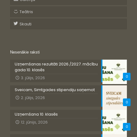
Teātris
Skauti
Nesenākie raksti
Uzņemšanas rezultāti 2026./2027. mācību
gada 10. klasēs
0
3. jūlijs, 2026
Sveicam, Simtgades stipendiju saņemot
2. jūlijs, 2026
0
Uzņemšana 10. klasēs
12. jūnijs, 2026
0