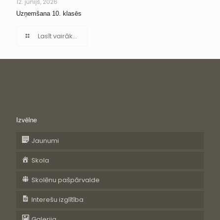
12. jūnijs, 2026
Uzņemšana 10. klasēs
Lasīt vairāk...
Izvēlne
Jaunumi
Skola
Skolēnu pašpārvalde
Interešu izglītība
Galerija