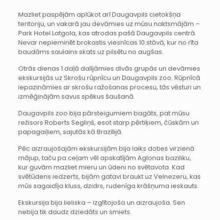
Mazliet paspējām aplūkot arī Daugavpils cietokšņa
teritoriju, un vakarā jau devāmies uz mūsu naktsmājām –
Park Hotel Latgola, kas atrodas pašā Daugavpils centrā.
Nevar nepieminēt brokastis viesnīcas 10.stāvā, kur no rīta
baudāms saulains skats uz pilsētu no augšas.
Otrās dienas 1.daļā dalījāmies divās grupās un devāmies
ekskursijās uz Skrošu rūpnīcu un Daugavpils zoo. Rūpnīcā
iepazināmies ar skrošu ražošanas procesu, tās vēsturi un
izmēģinājām savus spēkus šaušanā.
Daugavpils zoo bija pārsteigumiem bagāts, pat mūsu
režisors Roberts Segliņš, esot starp pērtiķiem, čūskām un
papagaiļiem, sajutās kā Brazīlijā.
Pēc aizraujošajām ekskursijām bija laiks doties virzienā
mājup, taču pa ceļam vēl apskatījām Aglonas baziliku,
kur guvām mazliet mieru un ūdeni no svētavota. Kad
svētūdens iedzerts, bijām gatavi braukt uz Velnezeru, kas
mūs sagaidīja kluss, dzidrs, rudenīga krāšņuma ieskauts.
Ekskursija bija lieliska – izglītojoša un aizraujoša. Sen
nebija tik daudz dziedāts un smiets.