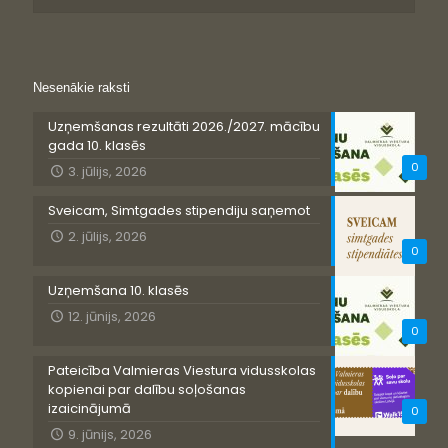
Nesenākie raksti
Uzņemšanas rezultāti 2026./2027. mācību
gada 10. klasēs
0
3. jūlijs, 2026
Sveicam, Simtgades stipendiju saņemot
2. jūlijs, 2026
0
Uzņemšana 10. klasēs
12. jūnijs, 2026
0
Pateicība Valmieras Viestura vidusskolas
kopienai par dalību soļošanas
izaicinājumā
0
9. jūnijs, 2026