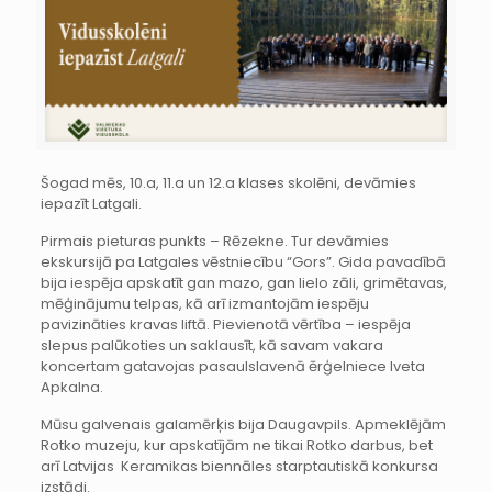
Šogad mēs, 10.a, 11.a un 12.a klases skolēni, devāmies
iepazīt Latgali.
Pirmais pieturas punkts – Rēzekne. Tur devāmies
ekskursijā pa Latgales vēstniecību “Gors”. Gida pavadībā
bija iespēja apskatīt gan mazo, gan lielo zāli, grimētavas,
mēģinājumu telpas, kā arī izmantojām iespēju
pavizināties kravas liftā. Pievienotā vērtība – iespēja
slepus palūkoties un saklausīt, kā savam vakara
koncertam gatavojas pasaulslavenā ērģelniece Iveta
Apkalna.
Mūsu galvenais galamērķis bija Daugavpils. Apmeklējām
Rotko muzeju, kur apskatījām ne tikai Rotko darbus, bet
arī Latvijas Keramikas biennāles starptautiskā konkursa
izstādi.