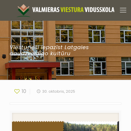
Viesturieši iepazīst Latgales
daudzveidīgo kultūru
10
30. oktobris, 2025