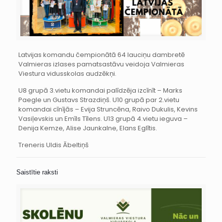
Latvijas komandu čempionātā 64 lauciņu dambretē
Valmieras izlases pamatsastāvu veidoja Valmieras
Viestura vidusskolas audzēkņi.
U8 grupā 3.vietu komandai palīdzēja izcīnīt – Marks
Paegle un Gustavs Strazdiņš. U10 grupā par 2.vietu
komandai cīnījās – Evija Struncēna, Raivo Dukulis, Kevins
Vasiļevskis un Emīls Tīlens. U13 grupā 4.vietu ieguva –
Denija Kemze, Alise Jaunkalne, Elans Eglītis.
Treneris Uldis Ābeltiņš
Saistītie raksti