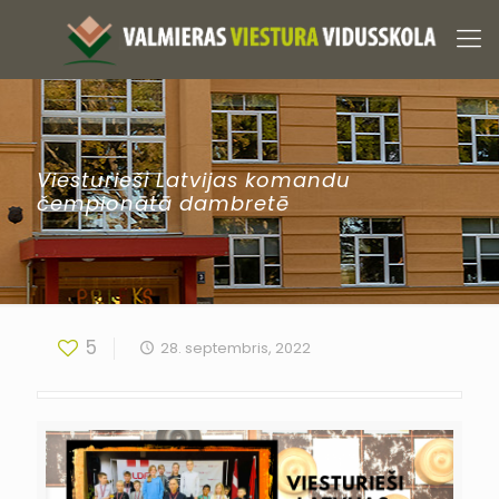
Viesturieši Latvijas komandu
čempionātā dambretē
5
28. septembris, 2022