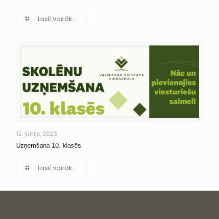
Lasīt vairāk...
12. jūnijs, 2026
Uzņemšana 10. klasēs
Lasīt vairāk...