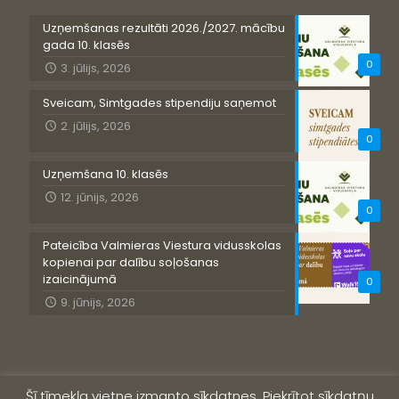
Uzņemšanas rezultāti 2026./2027. mācību
gada 10. klasēs
0
3. jūlijs, 2026
Sveicam, Simtgades stipendiju saņemot
2. jūlijs, 2026
0
Uzņemšana 10. klasēs
12. jūnijs, 2026
0
Pateicība Valmieras Viestura vidusskolas
kopienai par dalību soļošanas
izaicinājumā
0
9. jūnijs, 2026
Šī tīmekļa vietne izmanto sīkdatnes. Piekrītot sīkdatņu