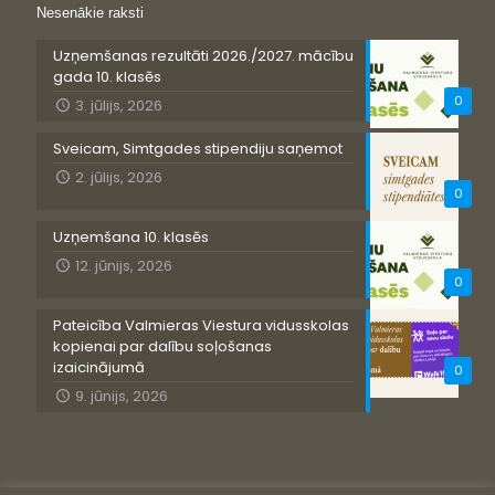
Nesenākie raksti
Uzņemšanas rezultāti 2026./2027. mācību
gada 10. klasēs
0
3. jūlijs, 2026
Sveicam, Simtgades stipendiju saņemot
2. jūlijs, 2026
0
Uzņemšana 10. klasēs
12. jūnijs, 2026
0
Pateicība Valmieras Viestura vidusskolas
kopienai par dalību soļošanas
izaicinājumā
0
9. jūnijs, 2026