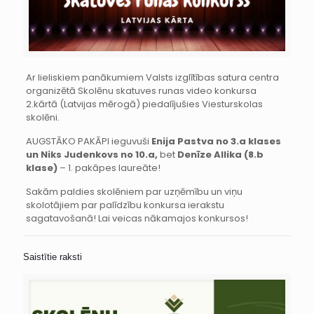
Ar lieliskiem panākumiem Valsts izglītības satura centra
organizētā Skolēnu skatuves runas video konkursa
2.kārtā (Latvijas mērogā) piedalījušies Viesturskolas
skolēni.
AUGSTĀKO PAKĀPI ieguvuši
Enija Pastva no 3.a klases
un Niks Judenkovs no 10.a,
bet
Denīze Allika (8.b
klase)
– 1. pakāpes laureāte!
Sakām paldies skolēniem par uzņēmību un viņu
skolotājiem par palīdzību konkursa ierakstu
sagatavošanā! Lai veicas nākamajos konkursos!
Saistītie raksti