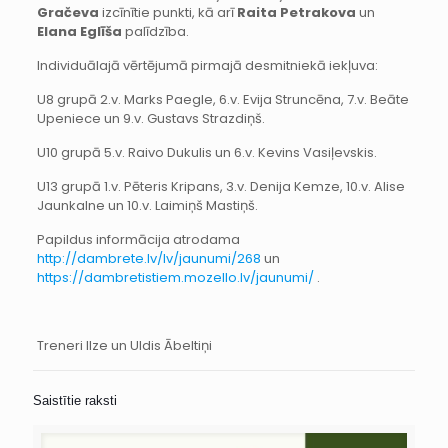
Gračeva
izcīnītie punkti, kā arī
Raita Petrakova
un
Elana Eglīša
palīdzība.
Individuālajā vērtējumā pirmajā desmitniekā iekļuva:
U8 grupā 2.v. Marks Paegle, 6.v. Evija Struncēna, 7.v. Beāte
Upeniece un 9.v. Gustavs Strazdiņš.
U10 grupā 5.v. Raivo Dukulis un 6.v. Kevins Vasiļevskis.
U13 grupā 1.v. Pēteris Kripans, 3.v. Denija Kemze, 10.v. Alise
Jaunkalne un 10.v. Laimiņš Mastiņš.
Papildus informācija atrodama
http://dambrete.lv/lv/jaunumi/268
un
https://dambretistiem.mozello.lv/jaunumi/
.
Treneri Ilze un Uldis Ābeltiņi
Saistītie raksti