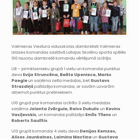
Valmieras Viestura vidusskolas dambretisti Valmieras
izlases komandas sastāvā Latvijas Skolēnu sporta spēlēs
100 lauciņu dambretē komandu vērtējumā izcīnīja:
U8 – pirmklasnieku grupā 1.vietu un komandai punktus
deva
Evija Struncēna, Beāte Upeniece, Marks
Paegle
un saņēma zelta medaļas, bet
Gustavs
Strazdiņš
palīdzēja komandai, ar savām uzvarām
atņemot punktus pretiniekiem.
U10 grupā par komandas izcīnīto 3.vietu medaļas
saņēma
Jolanta Zvārgule, Raivo Dukulis
un
Kevins
Vasiļevskis
, un komandai palīdzēja
Emīls Tīlens
un
Roberts Saulītis
.
U13 grupā komandai 4.vietu deva
Denijas Kemzes,
Alises Jaunkalnes, Laimiņa Mastiņa
un
Gustava