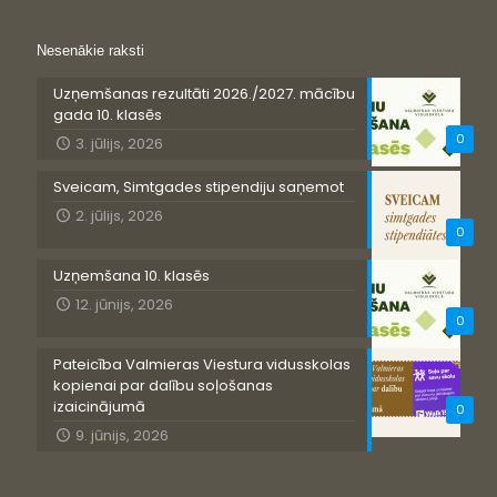
Nesenākie raksti
Uzņemšanas rezultāti 2026./2027. mācību
gada 10. klasēs
0
3. jūlijs, 2026
Sveicam, Simtgades stipendiju saņemot
2. jūlijs, 2026
0
Uzņemšana 10. klasēs
12. jūnijs, 2026
0
Pateicība Valmieras Viestura vidusskolas
kopienai par dalību soļošanas
izaicinājumā
0
9. jūnijs, 2026