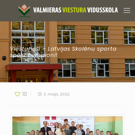
Viesturieši – Latvijas Skolēnu sporta
spēļu čempioni!
10
3. maijs, 2022