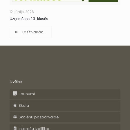
12. jūnijs, 2026
Uzņemšana 10. klasēs
Lasīt vairāk...
Izvēlne
Jaunumi
Skola
Skolēnu pašpārvalde
Interešu izglītība