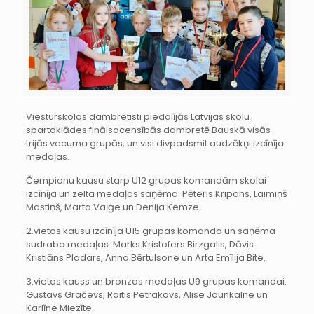
Viesturskolas dambretisti piedalījās Latvijas skolu
spartakiādes finālsacensībās dambretē Bauskā visās
trijās vecuma grupās, un visi divpadsmit audzēkņi izcīnīja
medaļas.
Čempionu kausu starp U12 grupas komandām skolai
izcīnīja un zelta medaļas saņēma: Pēteris Kripans, Laimiņš
Mastiņš, Marta Vaļģe un Denija Kemze.
2.vietas kausu izcīnīja U15 grupas komanda un saņēma
sudraba medaļas: Marks Kristofers Birzgalis, Dāvis
Kristiāns Pladars, Anna Bērtulsone un Arta Emīlija Bite.
3.vietas kauss un bronzas medaļas U9 grupas komandai:
Gustavs Gračevs, Raitis Petrakovs, Alise Jaunkalne un
Karlīne Miezīte.