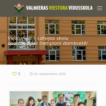
Viesturieši – Latvijas skolu
spartakiādes čempioni dambretē!
6
20. septembris, 2020