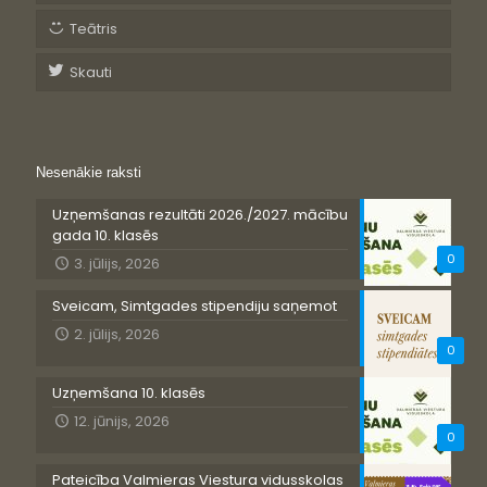
Teātris
Skauti
Nesenākie raksti
Uzņemšanas rezultāti 2026./2027. mācību
gada 10. klasēs
0
3. jūlijs, 2026
Sveicam, Simtgades stipendiju saņemot
2. jūlijs, 2026
0
Uzņemšana 10. klasēs
12. jūnijs, 2026
0
Pateicība Valmieras Viestura vidusskolas