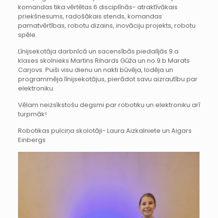
komandas tika vērtētas 6 disciplīnās- atraktīvākais
priekšnesums, radošākais stends, komandas
pamatvērtības, robotu dizains, inovāciju projekts, robotu
spēle.
Līnijsekotāja darbnīcā un sacensībās piedalījās 9.a
klases skolnieks Martins Rihards Gūža un no 9.b Marats
Carjovs. Puiši visu dienu un nakti būvēja, lodēja un
programmēja līnijsekotājus, pierādot savu aizrautību par
elektroniku.
Vēlam neizsīkstošu degsmi par robotiku un elektroniku arī
turpmāk!
Robotikas pulciņa skolotāji- Laura Aizkalniete un Aigars
Einbergs