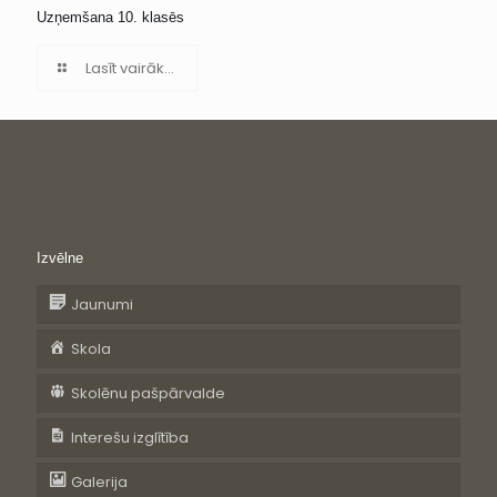
Uzņemšana 10. klasēs
Lasīt vairāk...
Izvēlne
Jaunumi
Skola
Skolēnu pašpārvalde
Interešu izglītība
Galerija