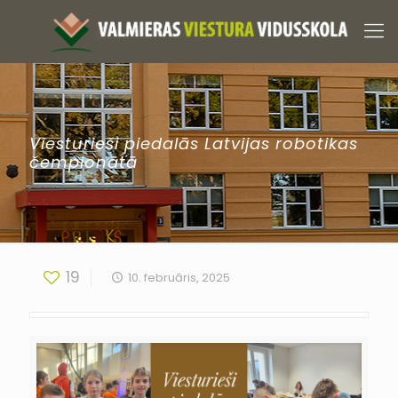
Viesturieši piedalās Latvijas robotikas
čempionātā
19
10. februāris, 2025