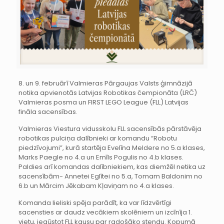
8. un 9. februārī Valmieras Pārgaujas Valsts ģimnāzijā
notika apvienotās Latvijas Robotikas čempionāta (LRČ)
Valmieras posma un FIRST LEGO League (FLL) Latvijas
fināla sacensības.
Valmieras Viestura vidusskolu FLL sacensībās pārstāvēja
robotikas pulciņa dalībnieki ar komandu “Robotu
piedzīvojumi”, kurā startēja Evelīna Meldere no 5.a klases,
Marks Paegle no 4.a un Emīls Pogulis no 4.b klases.
Paldies arī komandas dalībniekiem, kas diemžēl netika uz
sacensībām- Annetei Eglītei no 5.a, Tomam Baldonim no
6.b un Mārcim Jēkabam Kļaviņam no 4.a klases.
Komanda lieliski spēja parādīt, ka var līdzvērtīgi
sacensties ar daudz vecākiem skolēniem un izcīnīja 1.
vietu, iegūstot FLL kausu par radošāko stendu. Kopumā