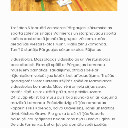
Trešdien,5.februārī Valmieras Pārgaujas sākumskolas
sporta zālē norisinājās Valmieras un starpnovadu sporta
spēles basketbolā jaunākās grupas zēniem, kurās
piedalījās Viesturskolas 4.un 5.klašu zēnu komanda.
Turnīrā startēja Pārgaujas sākumskolas, Rūjienas
vidusskolas, Mazsalacas vidusskolas un Viesturskolas
basketbolisti. Pirmajā spēlē ar Pārgaujas komandu
mūsējiem pamatīgs zaudējums, otrajā spēlē ar
rūjieniešiem veicās jau labāk, bet arī zaudējums. Trešās
godalgotās vietas liktenis izšķīrās spēlē ar Mazsalacas
vidusskolas komandu. Mūsu zēni ar lielu cīņas sparu
metās cīņā un rezultātā grūta, bet pelnīta uzvara-
24:12.Jāpiebilst, ka mūsu puiši bija jaunākā un arī augumā
mazākā komanda. Pašaizliedzīgi cīnījās komandas
kapteinis Nils Kolendo, Raivo Grāvelsiņš, Jānis un Mārtiņš
Līviņi, Kristers Grava. Pie groza braši cīnījās Roberts
Naudiņš, caurgājienos neapturami bija Gustavs Eglītis un
Deivids Fomenko, bet ar ļoti pārdomātu spēli izcēlās