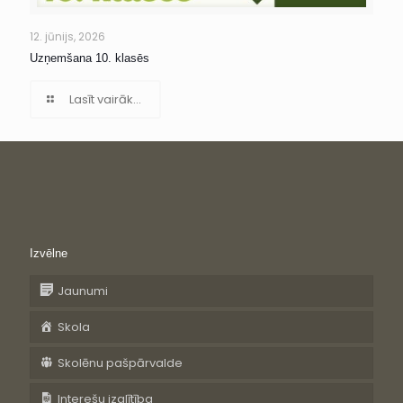
12. jūnijs, 2026
Uzņemšana 10. klasēs
Lasīt vairāk...
Izvēlne
Jaunumi
Skola
Skolēnu pašpārvalde
Interešu izglītība