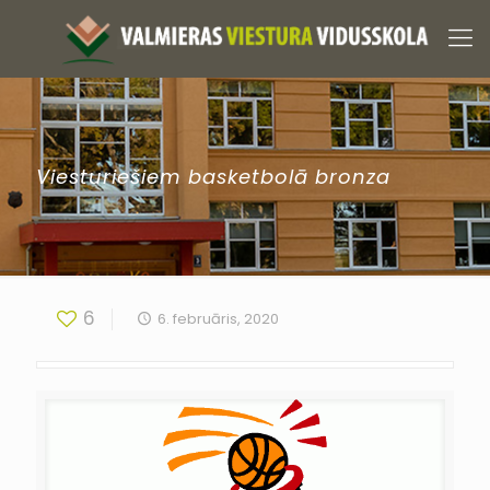
Viesturiešiem basketbolā bronza
6
6. februāris, 2020