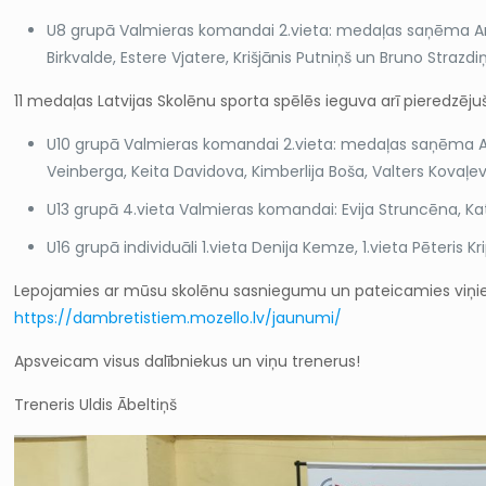
U8 grupā Valmieras komandai 2.vieta: medaļas saņēma Anete
Birkvalde, Estere Vjatere, Krišjānis Putniņš un Bruno Strazdiņ
11 medaļas Latvijas Skolēnu sporta spēlēs ieguva arī pieredzēju
U10 grupā Valmieras komandai 2.vieta: medaļas saņēma Anna
Veinberga, Keita Davidova, Kimberlija Boša, Valters Kovaļev
U13 grupā 4.vieta Valmieras komandai: Evija Struncēna, Katr
U16 grupā individuāli 1.vieta Denija Kemze, 1.vieta Pēteris K
Lepojamies ar mūsu skolēnu sasniegumu un pateicamies viņiem p
https://dambretistiem.mozello.lv/jaunumi/
Apsveicam visus dalībniekus un viņu trenerus!
Treneris Uldis Ābeltiņš