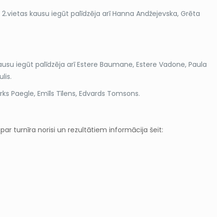
 2.vietas kausu iegūt palīdzēja arī Hanna Andžejevska, Grēta
ausu iegūt palīdzēja arī Estere Baumane, Estere Vadone, Paula
lis.
arks Paegle, Emīls Tīlens, Edvards Tomsons.
r turnīra norisi un rezultātiem informācija šeit: