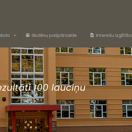
Skola
Skolēnu pašpārvalde
Interešu izglītīb
ezultāti 100 lauciņu