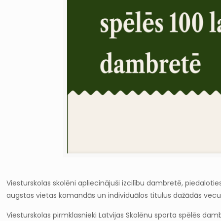
Viesturskolas skolēni apliecinājuši izcilību dambretē, piedalot
augstas vietas komandās un individuālos titulus dažādās vec
Viesturskolas pirmklasnieki Latvijas Skolēnu sporta spēlēs da