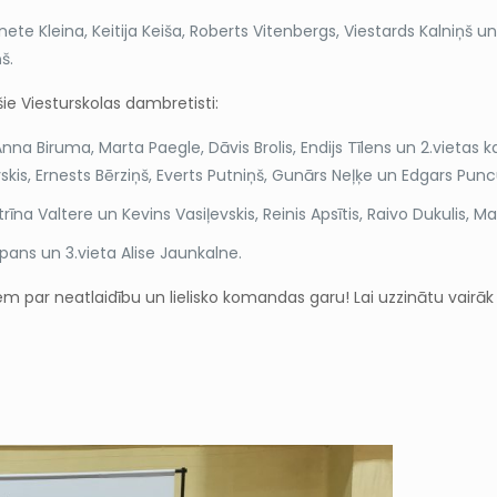
 Kleina, Keitija Keiša, Roberts Vitenbergs, Viestards Kalniņš un
š.
šie Viesturskolas dambretisti:
 Biruma, Marta Paegle, Dāvis Brolis, Endijs Tīlens un 2.vietas k
skis, Ernests Bērziņš, Everts Putniņš, Gunārs Neļķe un Edgars Puncu
īna Valtere un Kevins Vasiļevskis, Reinis Apsītis, Raivo Dukulis, M
ripans un 3.vieta Alise Jaunkalne.
ar neatlaidību un lielisko komandas garu! Lai uzzinātu vairāk pa