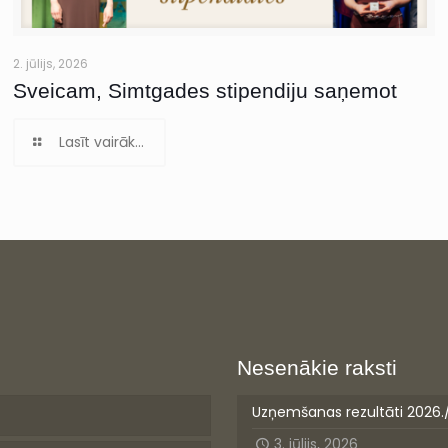
2. jūlijs, 2026
Sveicam, Simtgades stipendiju saņemot
Lasīt vairāk...
Nesenākie raksti
Uzņemšanas rezultāti 2026.
3. jūlijs, 2026