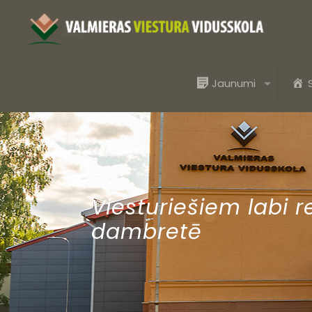
Jaunumi
Viesturiešiem labi r
dambretē