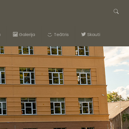
a
Galerija
Teātris
Skauti