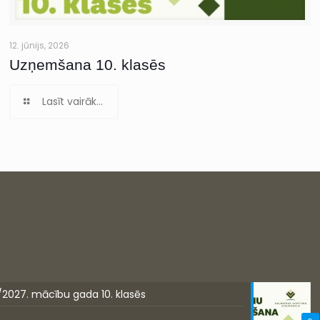
12. jūnijs, 2026
Uzņemšana 10. klasēs
Lasīt vairāk...
/2027. mācību gada 10. klasēs