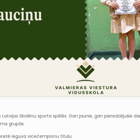
ies Latvijas Skolēnu sporta spēlēs. Gan jaunie, gan pieredzējušie 
uma grupās.
mbretē ieguva vicečempionu titulu: