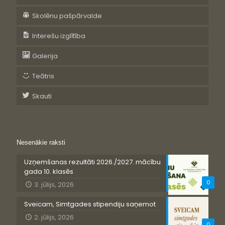
Skolēnu pašpārvalde
Interešu izglītība
Galerija
Teātris
Skauti
Nesenākie raksti
Uzņemšanas rezultāti 2026./2027. mācību
gada 10. klasēs
0
3. jūlijs, 2026
Sveicam, Simtgades stipendiju saņemot
2. jūlijs, 2026
0