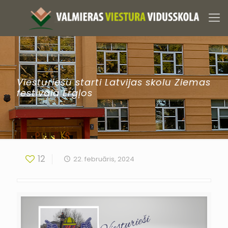
Viesturiešu starti Latvijas skolu Ziemas
festivālā Ērgļos
12
22. februāris, 2024