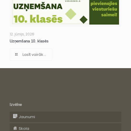
12. jūnijs, 2026
Uzņemšana 10. klasēs
Lasīt vairāk...
Izvēlne
Jaunumi
Skola