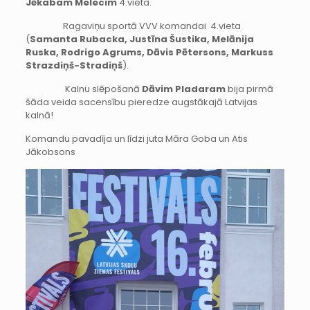
Jēkabam Melecim
4.vieta.
Ragaviņu sportā VVV komandai 4.vieta
(
Samanta Rubacka, Justīna Šustika, Melānija
Ruska, Rodrigo Agrums, Dāvis Pētersons, Markuss
Strazdiņš-Stradiņš
).
Kalnu slēpošanā
Dāvim Pladaram
bija pirmā
šāda veida sacensību pieredze augstākajā Latvijas
kalnā!
Komandu pavadīja un līdzi juta Māra Goba un Atis
Jākobsons