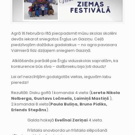
Agrā 16.februāra rītā piecpadsmit mūsu skolas skolēni
devās iekarot sniegotos Ērgļus un Gaiziņu. Ceļā
piedzīvojām dažādus gadalaikus – no agra pavasara
Valmierā līdz dziļajiem sniegiem Gaiziņā.
Atklāšanās parādē pie Ērgļu vidusskolas sapratām, ka
konkurence būs sīva – dalībnieku bija ļoti daudz!
Lai arī neizcīnījām godalgotās vietas, ieguvām labu
pieredzi!
Rezultāti: Disku golfā 1.komandai 4.vieta (
Loreta Nikola
Nolberga, Gustavs Ločmelis, Laimiņš Mastiņš
),
2.komandai 8.vieta(
Paula Buliņa, Bruno Pidiks,
Erlends Stepāns
).
Galda hokejā
Evelīnai Zariņai
4.vieta.
Frīstaila snovborda un frīstaila slēpošanā