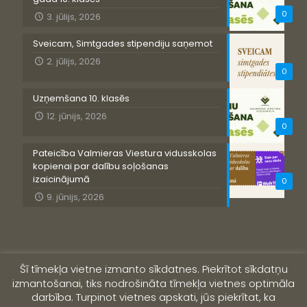
0
3. jūlijs, 2026
Sveicam, Simtgades stipendiju saņemot
2. jūlijs, 2026
0
Uzņemšana 10. klasēs
12. jūnijs, 2026
0
Pateicība Valmieras Viestura vidusskolas
kopienai par dalību soļošanas
izaicinājumā
0
9. jūnijs, 2026
Šī tīmekļa vietne izmanto sīkdatnes. Piekrītot sīkdatņu
izmantošanai, tiks nodrošināta tīmekļa vietnes optimāla
darbība. Turpinot vietnes apskati, jūs piekrītat, ka