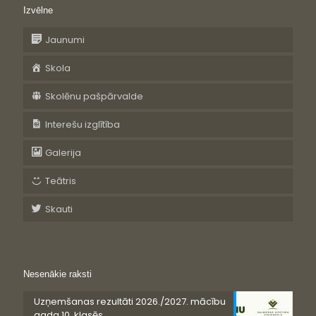
Izvēlne
Jaunumi
Skola
Skolēnu pašpārvalde
Interešu izglītība
Galerija
Teātris
Skauti
Nesenākie raksti
Uzņemšanas rezultāti 2026./2027. mācību
gada 10. klasēs