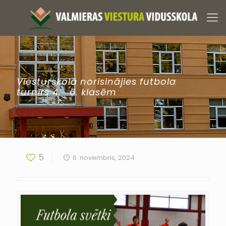
Viesturskolā norisinājies futbola
turnīrs 4.- 6. klasēm
5
6. novembris, 2024