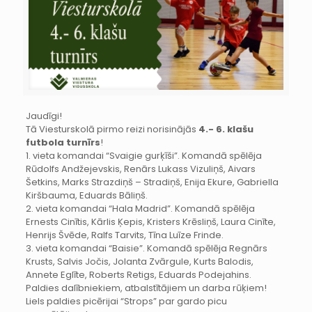
Jaudīgi!
Tā Viesturskolā pirmo reizi norisinājās
4.- 6. klašu
futbola turnīrs
!
1. vieta komandai “Svaigie gurķīši”. Komandā spēlēja
Rūdolfs Andžejevskis, Renārs Lukass Vizuliņš, Aivars
Šetkins, Marks Strazdiņš – Stradiņš, Enija Ekure, Gabriella
Kiršbauma, Eduards Bāliņš.
2. vieta komandai “Hala Madrid”. Komandā spēlēja
Ernests Cinītis, Kārlis Ķepis, Kristers Krēsliņš, Laura Cinīte,
Henrijs Švēde, Ralfs Tarvits, Tīna Luīze Frinde.
3. vieta komandai “Baisie”. Komandā spēlēja Regnārs
Krusts, Salvis Jočis, Jolanta Zvārgule, Kurts Balodis,
Annete Eglīte, Roberts Retigs, Eduards Podejahins.
Paldies dalībniekiem, atbalstītājiem un darba rūķiem!
Liels paldies picērijai “Strops” par gardo picu