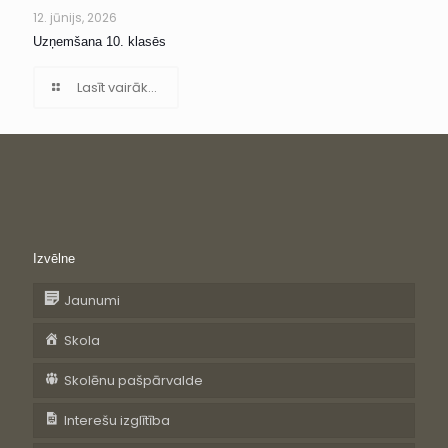
12. jūnijs, 2026
Uzņemšana 10. klasēs
Lasīt vairāk...
Izvēlne
Jaunumi
Skola
Skolēnu pašpārvalde
Interešu izglītība