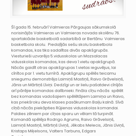
Šī gada 15. februārī Valmieras Pārgaujas sākumskolā
norisinājās Valmieras un Valmieras novada skolēnu 76.
spartakiāde basketbolā sadarbībā ar Bertānu Valmieras
basketbola skolu. Piedaļījās sešu skolu basketbola
komandas, kas tika sadalītas divās apakšgrupās.
Viesturieši uzvarēja 5.vidusskolas un Mazsalacas
vidusskolas komandas, kas deva 1.vietu apakšgrupā.
Nācās gaidīt otras apakšgrupas 1.vietas ieguvējus, lai
cīnītos par 1. vietu turnīrā. Apakšgrupu spēlēs teicamu
sniegumu demonstrēja Laimiņš Mastiņš, Raivo Grāvelsiņš,
Jānis un Mārtiņš Līviņi. Dedzīgi un ar lielu pašatdevi cīnījās
arī pārējie komandas dalībnieki. Fināla cīņu nācās spēlēt
bez komandas vadošajiem spēlētājiem Laimiņa un Raivo,
kas priekšroku deva klases pasākumam Baiļu kalnā. Sīvā
cīņā nācās piekāpties Rūjienas vidusskolas komandai.
Paldies zēniem par cīņas sparu un vēlam tā turpināt.
Komandā spēlēja Rodrigo Agrums, Raivo Grāvelsiņš,
Laimiņš Mastiņš, Mārtiņš Līviņš, Jēkabs Melecis, Jānis Līviņš,
Kristaps Miķelsons, Valters Tarbuns, Edgars