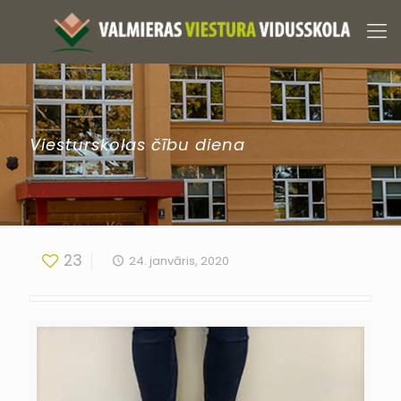
Viesturskolas čību diena
23
24. janvāris, 2020