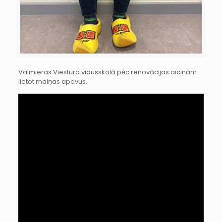
Valmieras Viestura vidusskolā pēc renovācijas aicinām
lietot maiņas apavus.