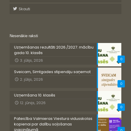
Skauti
Nesenākie raksti
Uzņemšanas rezultāti 2026./2027. mācību
gada 10. klasēs
0
3. jūlijs, 2026
Sveicam, Simtgades stipendiju saņemot
2. jūlijs, 2026
0
Uzņemšana 10. klasēs
12. jūnijs, 2026
0
Pateicība Valmieras Viestura vidusskolas
kopienai par dalību soļošanas
izaicinājumā
0