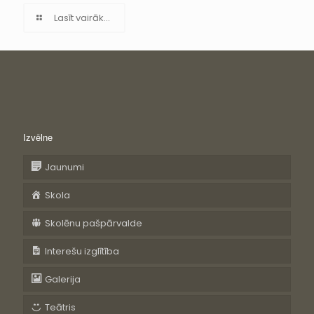
Lasīt vairāk...
Izvēlne
Jaunumi
Skola
Skolēnu pašpārvalde
Interešu izglītība
Galerija
Teātris