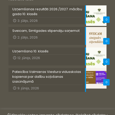
Uzņemšanas rezultāti 2026./2027. mācību
gada 10. klasēs
0
3. jūlijs, 2026
Sveicam, Simtgades stipendiju saņemot
2. jūlijs, 2026
0
Uzņemšana 10. klasēs
12. jūnijs, 2026
0
Pateicība Valmieras Viestura vidusskolas
kopienai par dalību soļošanas
izaicinājumā
0
9. jūnijs, 2026