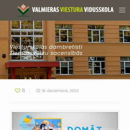
Viesturskolas dambretisti
Ziemassvētku sacensībās
6
19. decembris, 2022