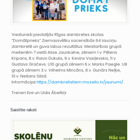
Viesturieši piedalījās Rīgas dambretes skolas
“Domātprieks” Ziemassvētku sacensībās 64 lauciņu
dambretē un guva labus rezultātus. Meistarības grupā
meitenēm 7.vietā Alise Jaunkalne, zēniem 1.v. Pēteris
Kripans, 8.v. Raivo Dukulis, 9.v. Kevins Vasiļevskis, 11.v.
Gustavs Gračevs. U10 grupā zēniem 6.v. Marks Paegle. U8
grupā zēniem 3.v. Vilhelms Mincāns, 8.v. Gunārs Neļķe,
10.v. Neitans Siliņš.
Informācijai
https://dambretistiem.mozello.lv/jaunumi/
.
Treneri Ilze un Uldis Ābeltiņi
Saistītie raksti