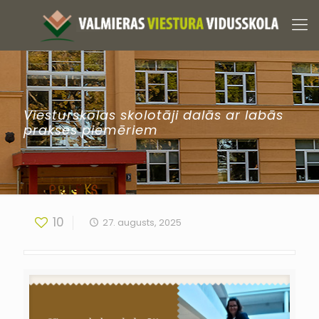
Viesturskolas skolotāji dalās ar labās
prakses piemēriem
10
27. augusts, 2025