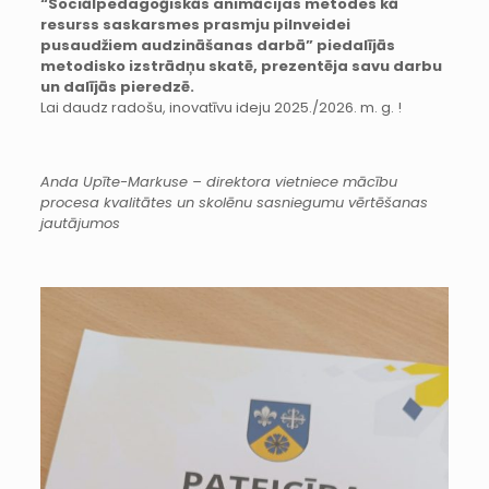
“Sociālpedagoģiskās animācijas metodes kā
resurss saskarsmes prasmju pilnveidei
pusaudžiem audzināšanas darbā”
piedalījās
metodisko izstrādņu skatē, prezentēja savu darbu
un dalījās pieredzē.
Lai daudz radošu, inovatīvu ideju 2025./2026. m. g. !
Anda Upīte-Markuse – direktora vietniece mācību
procesa kvalitātes un skolēnu sasniegumu vērtēšanas
jautājumos