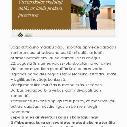
Sagaidot jauno mācību gadu, skolotāji apmeklē dažādas
konferences, lai iedvesmotos, kā arī dalās ar labās
prakses piemēriem, lai iedvesmotu citus kolēģus.
22. augustā Smiltenes vidusskolā skolotāji no vairākiem
Vidzemes novadiem piedalījās Smiltenes novada
Izglītības pārvaldes organizētā Metodisko izstrādņu skatē
– izglītības inovāciju konkursā.
Vērtējumam tika izvirzītas 19 metodiskās izstrādes.
Darbus pedagogi bija veikuši gan individuāli, gan
komandās.
Konferencē izskanēja spilgti stāsti par to, kā mācības var
būt aizraujošas, mūsdienīgas un bērniem viegli
uztveramas.
Lepojamies ar Viesturskolas skolotāju Ingu
Grīnbaumu, kura ar izveidoto metodisko materiālu