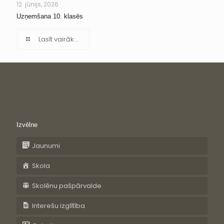
12. jūnijs, 2026
Uzņemšana 10. klasēs
Lasīt vairāk...
Izvēlne
Jaunumi
Skola
Skolēnu pašpārvalde
Interešu izglītība