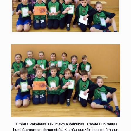
11.martā Valmieras sākumskolā veiklības stafetēs un tautas
bumbā prasmes demonstrēja 3.klašu audzēkņi no pilsētas un