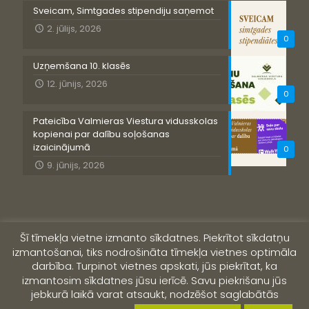
Sveicam, Simtgades stipendiju saņemot
2. jūlijs, 2026
0
Uzņemšana 10. klasēs
12. jūnijs, 2026
0
Pateicība Valmieras Viestura vidusskolas
kopienai par dalību soļošanas
izaicinājumā
0
9. jūnijs, 2026
Šī tīmekļa vietne izmanto sīkdatnes. Piekrītot sīkdatņu
izmantošanai, tiks nodrošināta tīmekļa vietnes optimāla
darbība. Turpinot vietnes apskati, jūs piekrītat, ka
izmantosim sīkdatnes jūsu ierīcē. Savu piekrišanu jūs
jebkurā laikā varat atsaukt, nodzēšot saglabātās
© 2019 Valmieras Viestura vidusskola