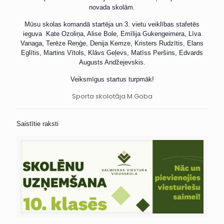
novada skolām.
Mūsu skolas komandā startēja un 3. vietu veiklības stafetēs
ieguva Kate Ozoliņa, Alise Bole, Emīlija Gukengeimera, Līva
Vanaga, Terēze Reņģe, Denija Kemze, Kristers Rudzītis, Elans
Eglītis, Martins Vītols, Klāvs Geļevs, Matīss Peršins, Edvards
Augusts Andžejevskis.
Veiksmīgus startus turpmāk!
Sporta skolotāja M.Goba
Saistītie raksti