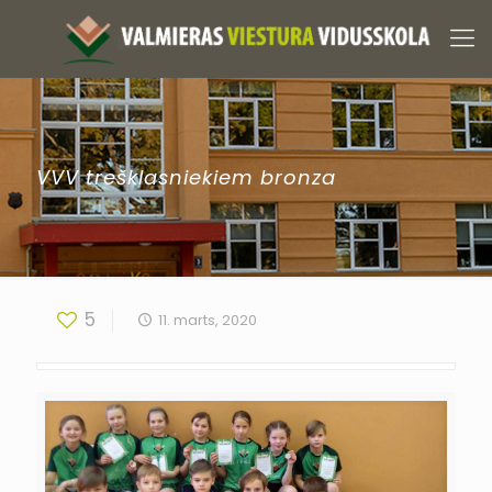
VVV trešklasniekiem bronza
5
11. marts, 2020