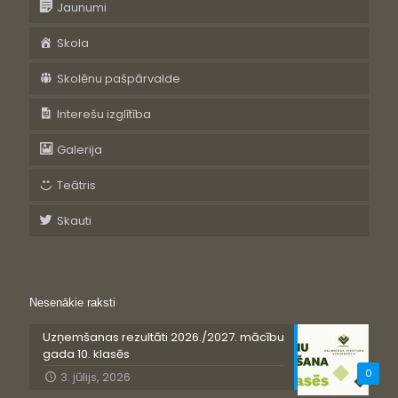
Jaunumi
Skola
Skolēnu pašpārvalde
Interešu izglītība
Galerija
Teātris
Skauti
Nesenākie raksti
Uzņemšanas rezultāti 2026./2027. mācību
gada 10. klasēs
0
3. jūlijs, 2026