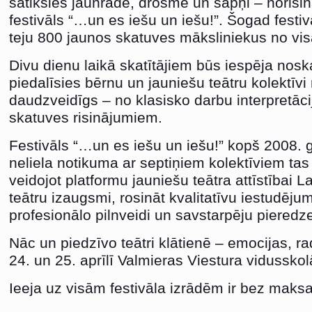
satiksies jaunrade, drosme un sapņi – norisin
festivāls “…un es iešu un iešu!”. Šogad festiv
teju 800 jaunos skatuves māksliniekus no vis
Divu dienu laikā skatītājiem būs iespēja nosk
piedalīsies bērnu un jauniešu teātru kolektīv
daudzveidīgs – no klasisko darbu interpretā
skatuves risinājumiem.
Festivāls “…un es iešu un iešu!” kopš 2008. 
neliela notikuma ar septiņiem kolektīviem tas
veidojot platformu jauniešu teātra attīstībai L
teātru izaugsmi, rosināt kvalitatīvu iestudēju
profesionālo pilnveidi un savstarpēju piered
Nāc un piedzīvo teātri klātienē – emocijas, 
24. un 25. aprīlī Valmieras Viestura vidussko
Ieeja uz visām festivāla izrādēm ir bez maks