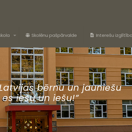
Skola
Skolēnu pašpārvalde
Interešu izglītīb
 Latvijas bērnu un jauniešu
n es iešu un iešu!”