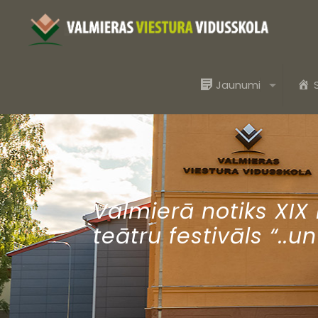
Jaunumi
Valmierā notiks XIX
teātru festivāls “..u