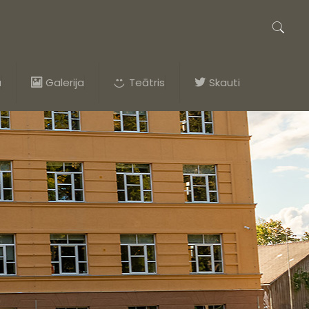
a
Galerija
Teātris
Skauti