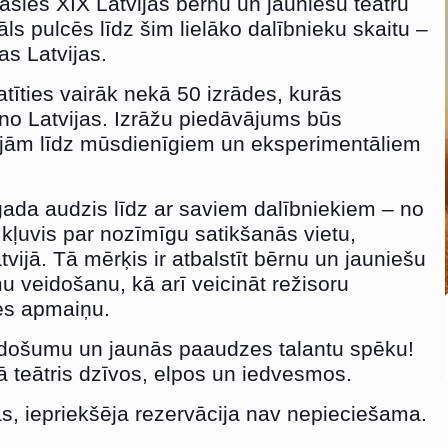
āsies XIX Latvijas bērnu un jauniešu teātru
āls pulcēs līdz šim lielāko dalībnieku skaitu –
as Latvijas.
atīties vairāk nekā 50 izrādes, kurās
i no Latvijas. Izrāžu piedāvājums būs
cijām līdz mūsdienīgiem un eksperimentāliem
gada audzis līdz ar saviem dalībniekiem – no
 kļuvis par nozīmīgu satikšanās vietu,
atvijā. Tā mērķis ir atbalstīt bērnu un jauniešu
mu veidošanu, kā arī veicināt režisoru
zes apmaiņu.
radošumu un jaunās paaudzes talantu spēku!
lā teātris dzīvos, elpos un iedvesmos.
as, iepriekšēja rezervācija nav nepieciešama.