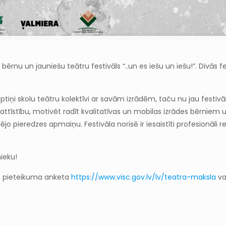
as bērnu un jauniešu teātru festivāls “..un es iešu un iešu!”. Divās 
ptiņi skolu teātru kolektīvi ar savām izrādēm, taču nu jau festivāls
 attīstību, motivēt radīt kvalitatīvas un mobilas izrādes bērniem
o pieredzes apmaiņu. Festivāla norisē ir iesaistīti profesionāli rež
nieku!
un pieteikuma anketa
https://www.visc.gov.lv/lv/teatra-maksla
va