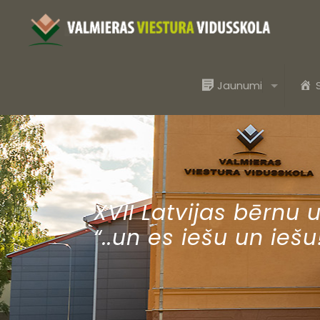
Jaunumi
XVII Latvijas bērnu 
“..un es iešu un iešu