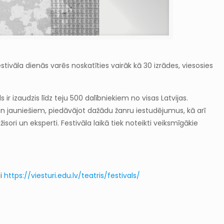
festivāla dienās varēs noskatīties vairāk kā 30 izrādes, viesosies
 ir izaudzis līdz teju 500 dalībniekiem no visas Latvijas.
 un jauniešiem, piedāvājot dažādu žanru iestudējumus, kā arī
isori un eksperti. Festivāla laikā tiek noteikti veiksmīgākie
i
https://viesturi.edu.lv/teatris/festivals/