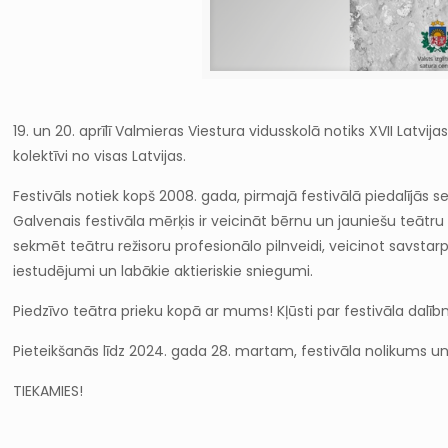
19. un 20. aprīlī Valmieras Viestura vidusskolā notiks XVII Latvij
kolektīvi no visas Latvijas.
Festivāls notiek kopš 2008. gada, pirmajā festivālā piedalījās se
Galvenais festivāla mērķis ir veicināt bērnu un jauniešu teātru
sekmēt teātru režisoru profesionālo pilnveidi, veicinot savstarpēj
iestudējumi un labākie aktieriskie sniegumi.
Piedzīvo teātra prieku kopā ar mums! Kļūsti par festivāla dalīb
Pieteikšanās līdz 2024. gada 28. martam, festivāla nolikums 
TIEKAMIES!