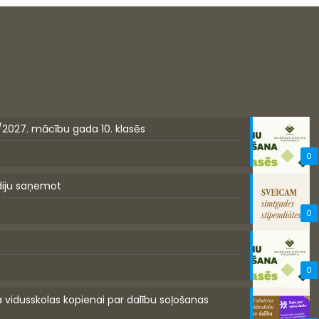
/2027. mācību gada 10. klasēs
0
diju saņemot
0
0
a vidusskolas kopienai par dalību soļošanas