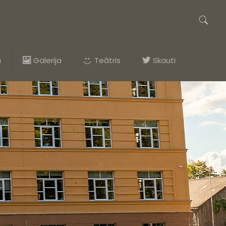
a
Galerija
Teātris
Skauti