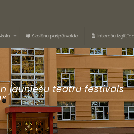
Skola
Skolēnu pašpārvalde
Interešu izglītīb
un jauniešu teātru festivāls
!”