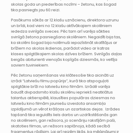
skolas goda un piederības nozīmi – žetonu, kas šogad
tika pasniegts jau 60.reizi.
Pasākums sākās ar 12.klašu uznācienu, direktora uzrunu
un brīdi, kad vieni no 12.klašu aktīvākajiem skolēniem
iededza svinīgās sveces. Pēc tam arī varēja sākties
svinīgā žetona pasniegšana skolēniem. Negaidīti bija tas,
ka skolēni šogad bija nolēmuši iepazīstināt skatītājus ar
brīžiem no skolas ikdienas, parādot video ar katras
klases spilgtākajiem skolas dzīves brīžiem. Svinīgās daļas
beigās abiturienti vienojās kopīgās dziesmās, ko veltīja
saviem tuviniekiem.
Pēc žetonu saņemšanas visi klātesošie tika aicināti uz
izrādi “Latviešu filmu popūrijs”, kurā tika atspoguļoti
spilgtākie brīži no latviešu kino filmām. Izrādē varēja
baudīt divpadsmito klašu skolēnu iepriekš neatklātus
talantus aktierspēlē, klausīties populāras dziesmas no
latviešu kino filmām jauniešu izveidota ansambļa
izpildījumā un vērot krāšņas un azartiskas dejas. Izrādes
tapšanā tika ieguldīts liels darbs un uzdrīkstēšanās gan
no skolēniem, gan režisora, jo scenāriju rakstījām paši,
skatoties filmas, un režisors saplānoja, kādā secībā
fragmentus rādīsim. Lai arī reizēm likās, ka mēģinājumi ir