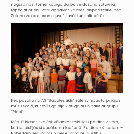
nogurdinoši, tomēr kopīga darba veidošana satuvina,
tāpēc ar prieku varu apgalvot, ka mēs, divpadsmitie, pēc
Žetona vakara esam kļuvuši tuvāki un saliedētāki.
Pēc pasākuma AS “Sadales tīkls” zālē svinības turpinājās
mūsu skolā, kur mūs gaidīja klāti galdi un balle ar grupu
“Pieci”.
Mēs, 12.klases skolēni, vēlamies teikt lielu paldies visiem,
kuri iesaistījās šī pasākuma tapšanā! Paldies režisoriem –
Robertam Segliņam un Inesei Ramutei, kustību