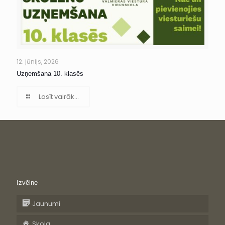
12. jūnijs, 2026
Uzņemšana 10. klasēs
Lasīt vairāk...
Izvēlne
Jaunumi
Skola