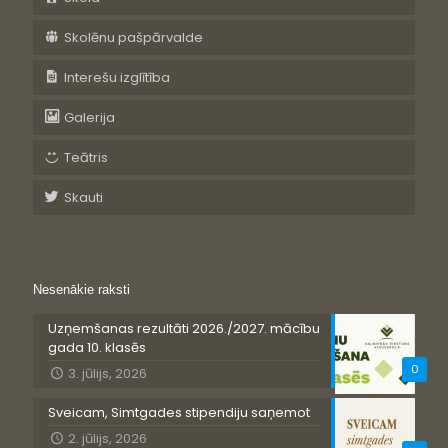
Skolēnu pašpārvalde
Interešu izglītība
Galerija
Teātris
Skauti
Nesenākie raksti
Uzņemšanas rezultāti 2026./2027. mācību
gada 10. klasēs
0
3. jūlijs, 2026
Sveicam, Simtgades stipendiju saņemot
2. jūlijs, 2026