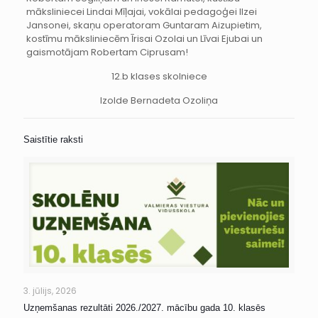
māksliniecei Lindai Mīļajai, vokālai pedagoģei Ilzei
Jansonei, skaņu operatoram Guntaram Aizupietim,
kostīmu māksliniecēm Īrisai Ozolai un Līvai Ejubai un
gaismotājam Robertam Ciprusam!
12.b klases skolniece
Izolde Bernadeta Ozoliņa
Saistītie raksti
3. jūlijs, 2026
Uzņemšanas rezultāti 2026./2027. mācību gada 10. klasēs