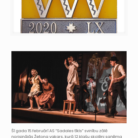
Šī gada 15.februārī AS “Sadales tīkls” svinību zālē
norisinājās Žetona vakars, kurā 12.klašu skolēni saņēma