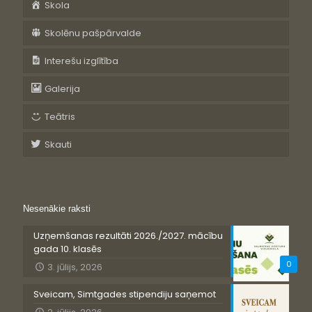
Skola
Skolēnu pašpārvalde
Interešu izglītība
Galerija
Teātris
Skauti
Nesenākie raksti
Uzņemšanas rezultāti 2026./2027. mācību
gada 10. klasēs
0
3. jūlijs, 2026
Sveicam, Simtgades stipendiju saņemot