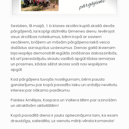
Sestdien, 18.maijā, 1. b klases skolēni kuplā skaitā devās
pārgājienā, lai kopīgi atzīmētu Ģimenes dienu. Ievērojot
visus drošības noteikumus, bērni kopā ar saviem
vecākiem, brāļiem un māsām pārgājiena laikā veica
dažādus aizraujošus uzdevumus. Dienas gaitā ikvienam
bija iespēja demonstrēt iegūtās zināšanas dabaszinībās,
kā arī pieredzējušu skautu vadībā apgūt tādas iemaņas
un prasmes, kādas sēžot skolas solā nav iespējams
apgūt.
Kad pārgājiens tuvojās noslēgumam, bērni pauda
gandarījumu par kopā pavadīto laiku un izrādīja neviltotu
interesi par nākamo pasākumu.
Paldies Amēlijas, Kaspara un Valtera tētim par izzinošām
un atraktīvām aktivitātēm!
Kopā pavadītā diena ir jauks apliecinājums tam, ka esam
draudzīga, saliedēta, uz vienotu mērķi vērsta komanda!