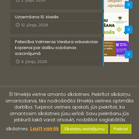
2. jūlijs, 2026
0
Uzņemšana 10. klasēs
12. jūnijs, 2026
0
Pateicība Valmieras Viestura vidusskolas
kopienai par dalību soļošanas
izaicinājumā
0
9. jūnijs, 2026
Šī tīmekļa vietne izmanto sīkdatnes. Piekrītot sīkdatņu
izmantošanai, tiks nodrošināta tīmekļa vietnes optimāla
darbība. Turpinot vietnes apskati, jūs piekrītat, ka
izmantosim sīkdatnes jūsu ierīcē. Savu piekrišanu jūs
jebkurā laikā varat atsaukt, nodzēšot saglabātās
© 2019 Valmieras Viestura vidusskola
sīkdatnes.
Lasīt vairāk
Sīkdatņu iestatījumu
Piekrist