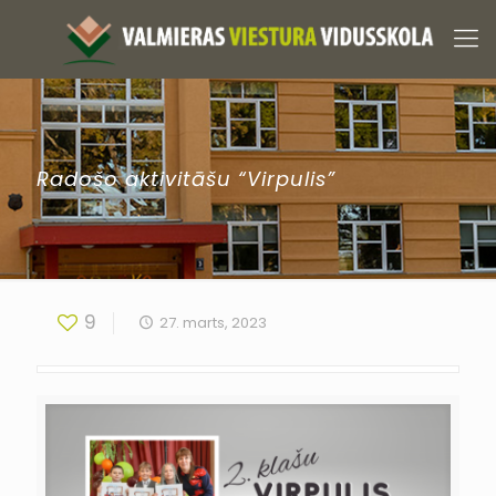
Radošo aktivitāšu “Virpulis”
9
27. marts, 2023