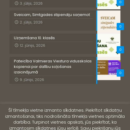
0
3. jūlijs, 2026
Sveicam, Simtgades stipendiju saņemot
2. jūlijs, 2026
0
Uzņemšana 10. klasēs
12. jūnijs, 2026
0
Pateicība Valmieras Viestura vidusskolas
kopienai par dalību soļošanas
izaicinājumā
0
9. jūnijs, 2026
Šī tīmekļa vietne izmanto sīkdatnes. Piekrītot sīkdatņu
izmantošanai, tiks nodrošināta tīmekļa vietnes optimāla
darbība. Turpinot vietnes apskati, jūs piekrītat, ka
izmantosim sīkdatnes jūsu ierīcē. Savu piekrišanu jūs