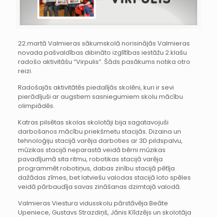
22.martā Valmieras sākumskolā norisinājās Valmieras
novada pašvaldības dibināto izglītības iestāžu 2.klašu
radošo aktivitāšu “Virpulis”. Šāds pasākums notika otro
reizi.
Radošajās aktivitātēs piedalījās skolēni, kuri ir sevi
pierādījuši ar augstiem sasniegumiem skolu mācību
olimpiādēs.
Katras pilsētas skolas skolotāji bija sagatavojuši
darbošanos mācību priekšmetu stacijās. Dizaina un
tehnoloģiju stacijā varēja darboties ar 3D pildspalvu,
mūzikas stacijā neparastā veidā bērni mūzikas
pavadījumā sita ritmu, robotikas stacijā varēja
programmēt robotiņus, dabas zinību stacijā pētīja
dažādas zīmes, bet latviešu valodas stacijā loto spēles
veidā pārbaudīja savas zināšanas dzimtajā valodā.
Valmieras Viestura vidusskolu pārstāvēja Beāte
Upeniece, Gustavs Strazdiņš, Jānis Klīdzējs un skolotāja