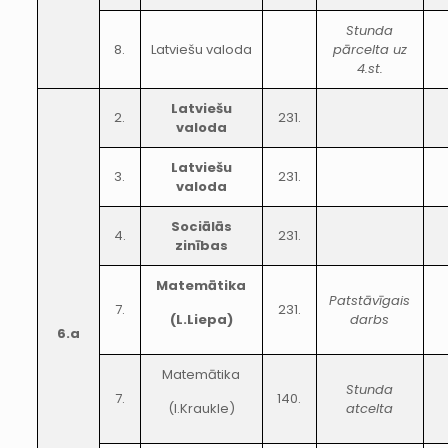
Stunda
8.
Latviešu valoda
pārcelta uz
4.st.
Latviešu
2.
231.
valoda
Latviešu
3.
231.
valoda
Sociālās
4.
231.
zinības
Matemātika
Patstāvīgais
7.
231.
(L.Liepa)
darbs
6.a
Matemātika
Stunda
7.
140.
(I.Kraukle)
atcelta