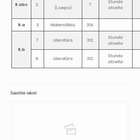
Stunda
8.abc
2.
7.
(L.Liepa)
atcelta
9.a
3
Matemātika
314.
Stunda
7.
Literatūra
312.
atcelta
9.b
Stunda
8.
Literatūra
312.
atcelta
Saistītie raksti