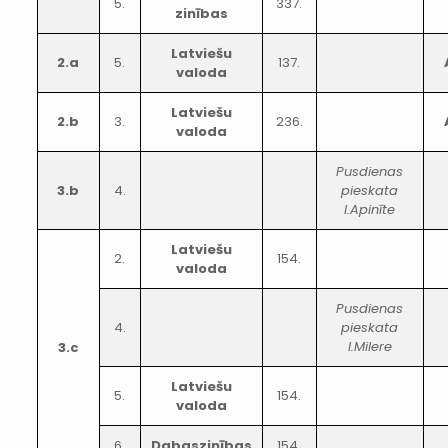
5.
337.
zinības
Latviešu
2.a
5.
137.
valoda
Latviešu
2.b
3.
236.
valoda
Pusdienas
3.b
4.
pieskata
I.Apinīte
Latviešu
2.
154.
valoda
Pusdienas
4.
pieskata
I.Milere
3.c
Latviešu
5.
154.
valoda
6.
Dabaszinības
154.