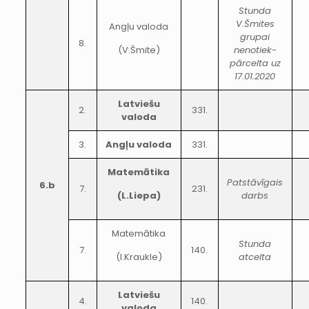
Stunda
V.Šmites
Angļu valoda
grupai
8.
(V.Šmite)
nenotiek-
pārcelta uz
17.01.2020
Latviešu
2.
331.
valoda
3.
Angļu valoda
331.
Matemātika
Patstāvīgais
6.b
7.
231.
(L.Liepa)
darbs
Matemātika
Stunda
7.
140.
(I.Kraukle)
atcelta
Latviešu
4.
140.
valoda