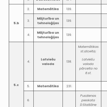
2.
Matemātika
139.
Mājturība un
3.
139.
5.b
tehnoloģijas
Mājturība un
4.
139.
tehnoloģijas
Matemātikas
st.atcelta;
Latviešu
Latviešu
4.
138.
valoda
valoda
pārcelta no
8.st.
5.c
5.
Matemātika
231.
Pusdienas
6.
pieskata
D.Stalšāne