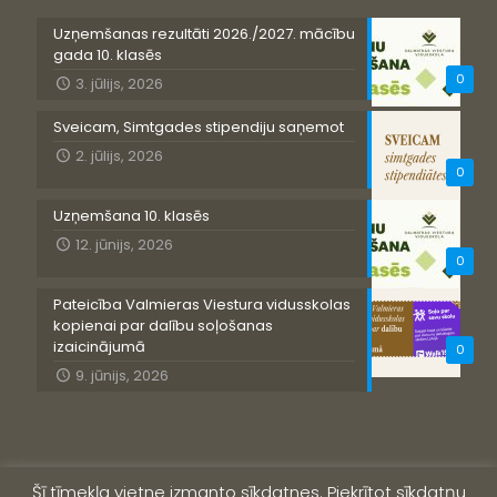
Uzņemšanas rezultāti 2026./2027. mācību
gada 10. klasēs
0
3. jūlijs, 2026
Sveicam, Simtgades stipendiju saņemot
2. jūlijs, 2026
0
Uzņemšana 10. klasēs
12. jūnijs, 2026
0
Pateicība Valmieras Viestura vidusskolas
kopienai par dalību soļošanas
izaicinājumā
0
9. jūnijs, 2026
Šī tīmekļa vietne izmanto sīkdatnes. Piekrītot sīkdatņu