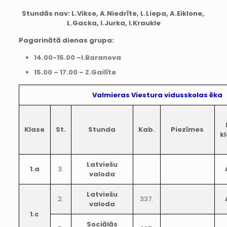
Stundās nav:
L.Vikse, A.Niedrīte, L.Liepa, A.Eiklone,
L.Gacka, I.Jurka, I.Kraukle
Pagarinātā dienas grupa:
14.00-15.00 –I.Baranova
15.00 – 17.00 – Z.Gailīte
Valmieras Viestura vidusskolas ēka
Klase
St.
Stunda
Kab.
Piezīmes
k
Latviešu
1.a
3.
valoda
Latviešu
2.
337.
valoda
1.c
Sociālās