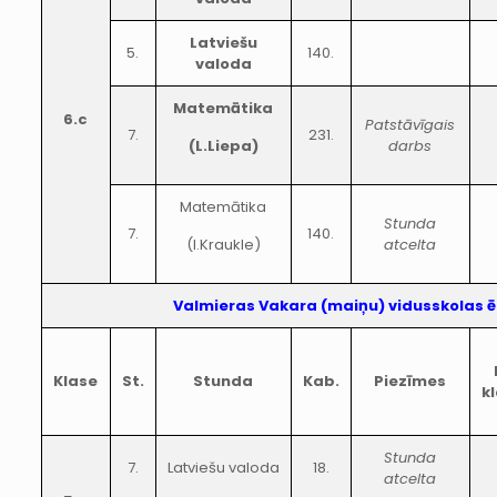
Latviešu
5.
140.
valoda
Matemātika
6.c
Patstāvīgais
7.
231.
(L.Liepa)
darbs
Matemātika
Stunda
7.
140.
(I.Kraukle)
atcelta
Valmieras Vakara (maiņu) vidusskolas 
Klase
St.
Stunda
Kab.
Piezīmes
k
Stunda
7.
Latviešu valoda
18.
atcelta