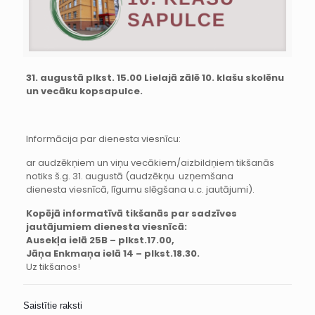
31. augustā plkst. 15.00 Lielajā zālē 10. klašu skolēnu
un vecāku kopsapulce.
Informācija par dienesta viesnīcu:
ar audzēkņiem un viņu vecākiem/aizbildņiem tikšanās
notiks š.g. 31. augustā (audzēkņu uzņemšana
dienesta
viesnīcā
, līgumu slēgšana u.c. jautājumi).
Kopējā informatīvā tikšanās par sadzīves
jautājumiem
dienesta
viesnīcā:
Ausekļa ielā 25B – plkst.17.00,
Jāņa Enkmaņa ielā 14 – plkst.18.30.
Uz tikšanos!
Saistītie raksti