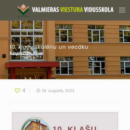
10. klašu skolēnu un vecāku
kopsapulce
4
28. augusts, 2023