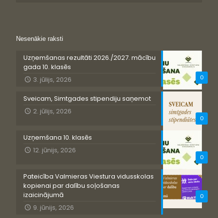
Nesenākie raksti
Uzņemšanas rezultāti 2026./2027. mācību
gada 10. klasēs
0
3. jūlijs, 2026
Sveicam, Simtgades stipendiju saņemot
2. jūlijs, 2026
0
Uzņemšana 10. klasēs
12. jūnijs, 2026
0
Pateicība Valmieras Viestura vidusskolas
kopienai par dalību soļošanas
izaicinājumā
0
9. jūnijs, 2026