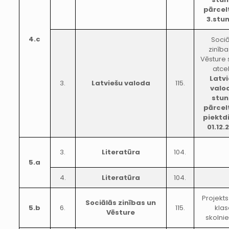
pārcel
3.stu
4.c
Sociā
zinība
Vēsture 
atcel
Latv
3.
Latviešu valoda
115.
valo
stu
pārcel
piektd
01.12.
3.
Literatūra
104.
5.a
4.
Literatūra
104.
Projekts 
Sociālās zinības un
5.b
6.
115.
klas
Vēsture
skolni