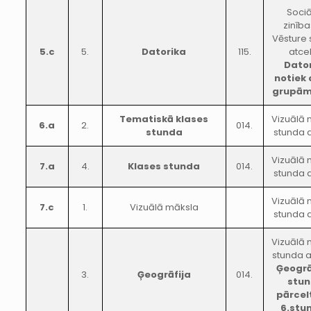
Sociā
zinība
Vēsture 
5.c
5.
Datorika
115.
atcel
Dato
notiek
grupām
Tematiskā klases
Vizuālā 
6.a
2.
014.
stunda
stunda a
Vizuālā 
7.a
4.
Klases stunda
014.
stunda a
Vizuālā 
7.c
1.
Vizuālā māksla
stunda a
Vizuālā 
stunda a
Ģeogrā
3.
Ģeogrāfija
014.
stu
pārcel
6.stu