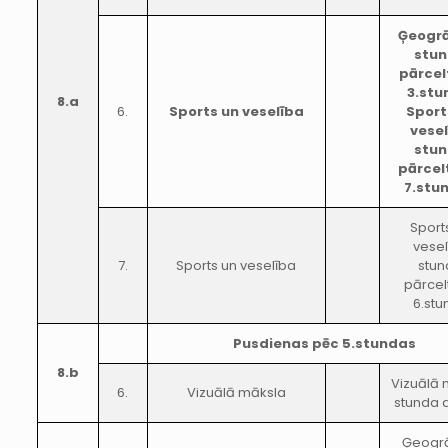
Ģeogrā
stu
pārcel
3.stu
8.a
6.
Sports un veselība
Sport
vese
stu
pārcel
7.stu
Sport
vesel
7.
Sports un veselība
stu
pārcel
6.stu
Pusdienas pēc 5.stundas
8.b
Vizuālā 
6.
Vizuālā māksla
stunda a
Ģeogrā