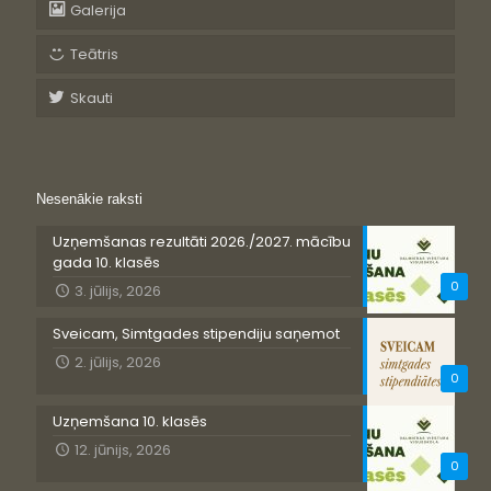
Galerija
Teātris
Skauti
Nesenākie raksti
Uzņemšanas rezultāti 2026./2027. mācību
gada 10. klasēs
0
3. jūlijs, 2026
Sveicam, Simtgades stipendiju saņemot
2. jūlijs, 2026
0
Uzņemšana 10. klasēs
12. jūnijs, 2026
0