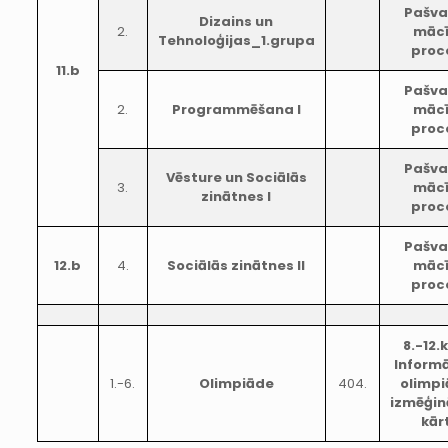
Pašva
Dizains un
2.
māc
Tehnoloģijas_1.grupa
proc
11.b
Pašva
2.
Programmēšana I
māc
proc
Pašva
Vēsture un Sociālās
3.
māc
zinātnes I
proc
Pašva
12.b
4.
Sociālās zinātnes II
māc
proc
8.-12.
Inform
1.-6.
Olimpiāde
404.
olimp
izmēģi
kār