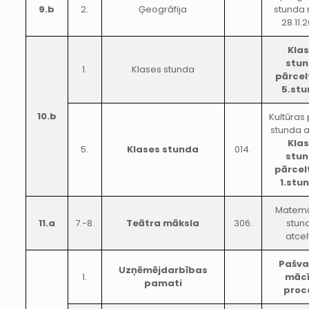
9.b
2.
Ģeogrāfija
stunda 
28.11.
Kla
stu
1.
Klases stunda
pārcel
5.st
10.b
Kultūras
stunda a
Kla
5.
Klases stunda
014.
stu
pārcel
1.stu
Matemāt
11.a
7.-8.
Teātra māksla
306.
stun
atcel
Pašva
Uzņēmējdarbības
1.
māc
pamati
proc