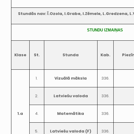
Stundās nav: Ī.Ozola, I.Grabe, I.Zēmele, L.Gredzena, L.
STUNDU IZMAIŅAS
Klase
St.
Stunda
Kab.
Piez
1.
Vizuālā māksla
336.
2.
Latviešu valoda
336.
1.a
4.
Matemātika
336.
5.
Latviešu valoda (F)
336.