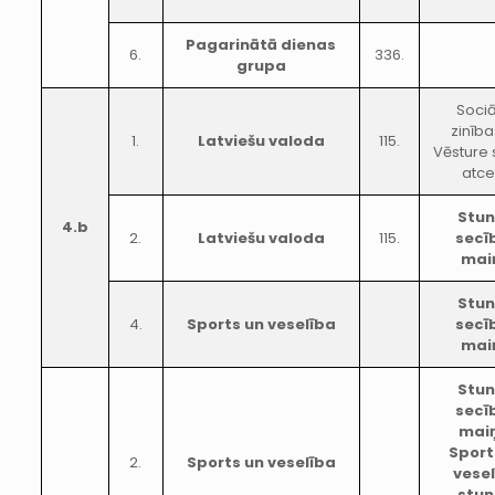
Pagarinātā dienas
6.
336.
grupa
Sociā
zinība
1.
Latviešu valoda
115.
Vēsture 
atce
Stu
4.b
2.
Latviešu valoda
115.
secī
mai
Stu
4.
Sports un veselība
secī
mai
Stu
secī
mai
Sport
2.
Sports un veselība
vese
stu