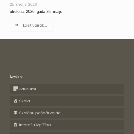
25. maijs, 2026
otrdiena, 2026. gada 26. maijs
Lasīt vairāk...
Izvēlne
Jaunumi
Skola
Skolēnu pašpārvalde
Interešu izglītība