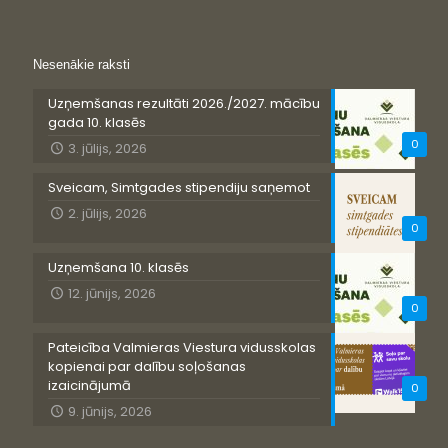
Nesenākie raksti
Uzņemšanas rezultāti 2026./2027. mācību
gada 10. klasēs
0
3. jūlijs, 2026
Sveicam, Simtgades stipendiju saņemot
2. jūlijs, 2026
0
Uzņemšana 10. klasēs
12. jūnijs, 2026
0
Pateicība Valmieras Viestura vidusskolas
kopienai par dalību soļošanas
izaicinājumā
0
9. jūnijs, 2026