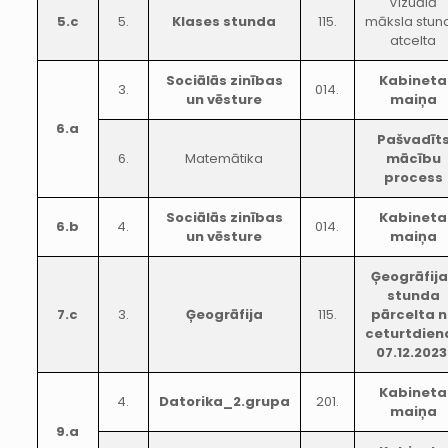
Vizuālā
5.c
5.
Klases stunda
115.
māksla stun
atcelta
Sociālās zinības
Kabineta
3.
014.
un vēsture
maiņa
6.a
Pašvadīt
6.
Matemātika
mācību
process
Sociālās zinības
Kabineta
6.b
4.
014.
un vēsture
maiņa
Ģeogrāfij
stunda
7.c
3.
Ģeogrāfija
115.
pārcelta 
ceturtdien
07.12.2023
Kabineta
4.
Datorika_2.grupa
201.
maiņa
9.a