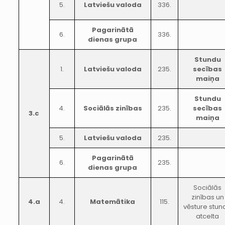
5.
Latviešu valoda
336.
Pagarinātā
6.
336.
dienas grupa
Stundu
1.
Latviešu valoda
235.
secības
maiņa
Stundu
4.
Sociālās zinības
235.
secības
3.c
maiņa
5.
Latviešu valoda
235.
Pagarinātā
6.
235.
dienas grupa
Sociālās
zinības un
4.a
4.
Matemātika
115.
vēsture stun
atcelta