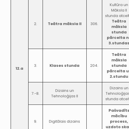
Kultūra un
Māksla II
stunda atcel
Teātra
2.
Teātra māksla II
306.
māksla
stunda
pārcelta 
3.stunda
Teātra
māksla
3.
Klases stunda
204.
stunda
12.a
pārcelta u
2.stundu
Dizains un
Dizains un
7.-8.
Tehnoloģijas 
Tehnoloģijas II
stunda atcel
Pašvadīt
mācību
9.
Digitālais dizains
process,
uzdoto ska