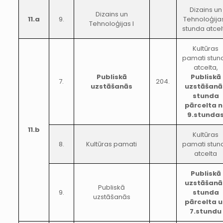
Dizains un
Dizains un
11.a
9.
Tehnoloģijas
Tehnoloģijas I
stunda atcel
Kultūras
pamati stun
atcelta,
Publiskā
Publiskā
7.
204.
uzstāšanās
uzstāšanā
stunda
pārcelta 
9.stunda
11.b
Kultūras
8.
Kultūras pamati
pamati stun
atcelta
Publiskā
uzstāšanā
Publiskā
9.
stunda
uzstāšanās
pārcelta u
7.stundu