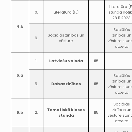
Literatūra (F
0.
Literatūra (F.)
stunda noti
28.11.2023.
4.b
Sociālās
Sociālās zinības un
zinības un
6.
vēsture
vēsture stun
atcelta
1.
Latviešu valoda
115.
5.a
Sociālās
zinības un
5.
Dabaszinības
115.
vēsture stun
atcelta
Sociālās
Tematiskā klases
zinības un
5.b
2.
115.
stunda
vēsture stun
atcelta