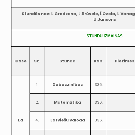
Stundās nav: L.Gredzena, L.Brūvele, Ī.Ozola, L.Vanag
U.Jansons
STUNDU IZMAIŅAS
Klase
St.
Stunda
Kab.
Piezīmes
1.
Dabaszinības
336.
2.
Matemātika
336.
1.a
4.
Latviešu valoda
336.