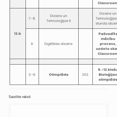
Classroo
Dizains un
Dizains un
7.-8.
Tehnoloģijas 
Tehnoloģijas II
stunda atcel
12.b
Pašvadīt
mācību
9.
Digitālais dizains
process,
uzdoto ska
Classroo
9.-12.klaš
3.-6.
Olimpiāde
202.
Bioloģija
olimpiād
Saistītie raksti