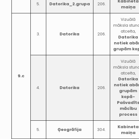
Kabineta
5.
Datorika_2.grupa
206.
maiņa
Vizuālā
māksla stun
atcelta,
3.
Datorika
206.
Datorika
notiek ab
grupām ko
Vizuālā
māksla stun
atcelta,
9.c
Datorika
notiek ab
4.
Datorika
206.
grupām
kopā-
Pašvadīt
mācību
process
Kabineta
5.
Ģeogrāfija
304.
maiņa