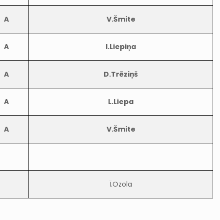
A
V.Šmite
A
I.Liepiņa
A
D.Trēziņš
A
L.Liepa
A
V.Šmite
Ī.Ozola