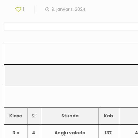
1
9. janvāris, 2024
Klase
St.
Stunda
Kab.
3.a
4.
Angļu valoda
137.
A