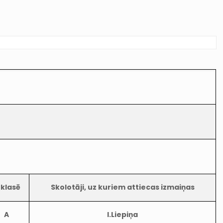
-klasē
Skolotāji, uz kuriem attiecas izmaiņas
A
I.Liepiņa