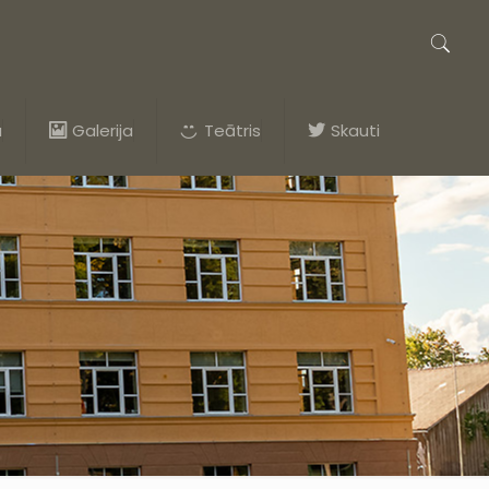
a
Galerija
Teātris
Skauti