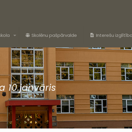
Skola
Skolēnu pašpārvalde
Interešu izglītīb
a 10.janvāris