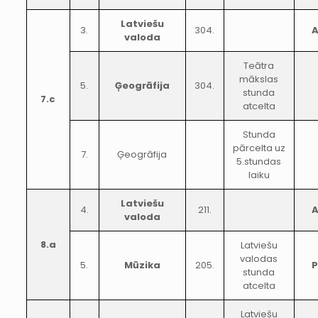
Latviešu
3.
304.
valoda
Teātra
mākslas
5.
Ģeogrāfija
304.
stunda
7.c
atcelta
Stunda
pārcelta uz
7.
Ģeogrāfija
5.stundas
laiku
Latviešu
4.
211.
valoda
8.a
Latviešu
valodas
5.
Mūzika
205.
stunda
atcelta
Latviešu