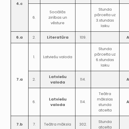
4.c
Stunda
Sociālās
pārcelta uz
6.
zinības un
3.stundas
vēsture
laiku
6.a
2.
Literatūra
109.
Stunda
pārcelta uz
1.
Latviešu valoda
6.stundas
laiku
Latviešu
7.a
2.
114.
valoda
Teātra
Latviešu
mākslas
6.
114.
valoda
stunda
atcelta
Stunda
7.b
7.
Teātra māksla
302.
atcelta