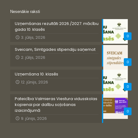
Nesenākie raksti
Uzņemšanas rezultāti 2026./2027. mācību
gada 10. klasēs
0
3. jūlijs, 2026
Sveicam, Simtgades stipendiju saņemot
2. jūlijs, 2026
0
Uzņemšana 10. klasēs
12. jūnijs, 2026
0
Pateicība Valmieras Viestura vidusskolas
kopienai par dalību soļošanas
izaicinājumā
0
9. jūnijs, 2026