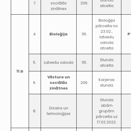
Stunda
7.
sociālās
206.
atcelta
zinātnes
Bioloģija
pārcelta no
23.02.,
4.
Bioloģija
115.
P
latviešu
valoda
atcelta
Stunda
5.
Latviešu valoda
115.
atcelta
11.b
Vēsture un
Karjeras
6.
sociālās
206.
stunda
zinātnes
Stunda
abām
Dizains un
8.
grupām
tehnoloģijas
pārcelta uz
17.02.2022.