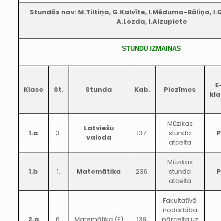
Stundās nav: M.Tiltiņa, G.Kalvīte, I.Mēduma-Bāliņa, I.G
A.Lozda, I.Aizupiete
STUNDU IZMAIŅAS
E
Klase
St.
Stunda
Kab.
Piezīmes
kla
Mūzikas
Latviešu
1.a
3.
137.
stunda
valoda
atcelta
Mūzikas
1.b
1.
Matemātika
236.
stunda
atcelta
Fakultatīvā
nodarbība
2.a
6.
Matemātika (F)
139.
pārcelta uz