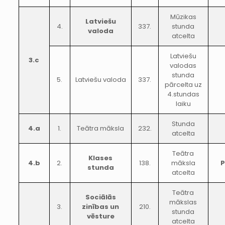
Mūzikas
Latviešu
4.
337.
stunda
valoda
atcelta
Latviešu
3.c
valodas
stunda
5.
Latviešu valoda
337.
pārcelta uz
4.stundas
laiku
Stunda
4.a
1.
Teātra māksla
232.
atcelta
Teātra
Klases
4.b
2.
138.
māksla
stunda
atcelta
Teātra
Sociālās
mākslas
3.
zinības un
210.
stunda
vēsture
atcelta