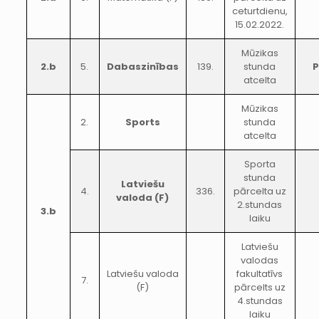
ceturtdienu,
15.02.2022.
Mūzikas
2.b
5.
Dabaszinības
139.
stunda
atcelta
Mūzikas
2.
Sports
stunda
atcelta
Sporta
stunda
Latviešu
4.
336.
pārcelta uz
valoda (F)
2.stundas
3.b
laiku
Latviešu
valodas
Latviešu valoda
fakultatīvs
7.
(F)
pārcelts uz
4.stundas
laiku