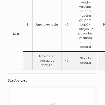
Angļu
valodas
stunda
(abām
grupām
3.
Angļu valoda
401.
kopā);
Latvijas un
pasaules
12.a
vēstures
stunda
atcelta
Latvijas un
Stunda
4.
pasaules
401.
atcelta
vēsture
Saistītie raksti