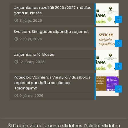
Uzņemšanas rezultāti 2026./2027. mācību
gada 10. klasēs
0
3. jūlijs, 2026
Sveicam, Simtgades stipendiju saņemot
2. jūlijs, 2026
0
Uzņemšana 10. klasēs
12. jūnijs, 2026
0
Pateicība Valmieras Viestura vidusskolas
kopienai par dalību soļošanas
izaicinājumā
0
9. jūnijs, 2026
Šī tīmekļa vietne izmanto sīkdatnes. Piekrītot sīkdatņu