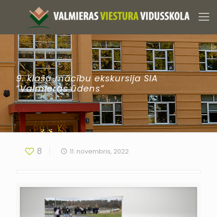
9. klašu mācību ekskursija SIA
“Valmieras ūdens”
8
11. novembris, 2022