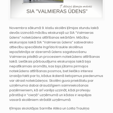
Novembra sākumā 9. klašu skolēni ķīmijas stundu laikā
devās izzinošā mācību ekskursijā uz SIA “Valmieras
ūdens” notekūdens attīrīšanas iekārtām. Mācību
ekskursijas laikā SIA “Valmieras ūdens” sabiedrisko
attiecību speciāliste Ingrīda Kraukle skolēnus
iepazīstināja ar dzeramā ūdens sagatavošanu
Valmieras pilsētā un procesiem notekūdens attīrīšanas
laikā. Lielākais pārbaudījums ekskursijas laikā bija
nepatīkamais aromāts, kas bija jūtams pirmajos
notekūdens attīrīšanas posmos, bet lielāko interesi
izraisīja fakti par to, kādus ikdienā lietojamus piederumus
var atrast notekūdeņos. Skolēni guva priekštatu par
uzņēmuma dabai draudzīgiem saimniekošanas
paņēmieniem, kā arī varēja uzzināt, kādi profesiju
pārstāvji ir “cieņā” uzņēmumā un kādas ir iespējas
vasarā skolēniem strādāt uzņēmumā.
Ķīmijas skolotājas Sarmīte Allika un Lolita Trauliņa