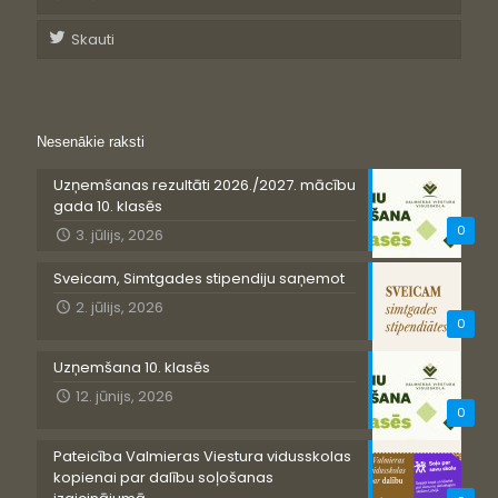
Skauti
Nesenākie raksti
Uzņemšanas rezultāti 2026./2027. mācību
gada 10. klasēs
0
3. jūlijs, 2026
Sveicam, Simtgades stipendiju saņemot
2. jūlijs, 2026
0
Uzņemšana 10. klasēs
12. jūnijs, 2026
0
Pateicība Valmieras Viestura vidusskolas
kopienai par dalību soļošanas