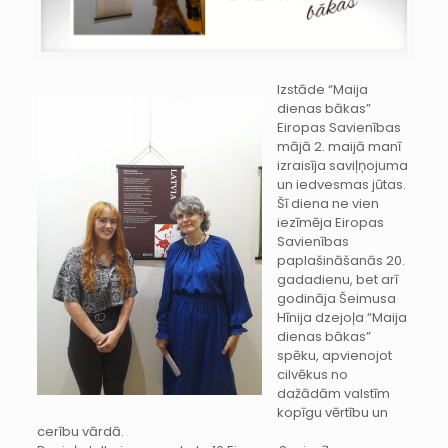
Izstāde “Maija
dienas bākas”
Eiropas Savienības
mājā 2. maijā manī
izraisīja saviļņojuma
un iedvesmas jūtas.
Šī diena ne vien
iezīmēja Eiropas
Savienības
paplašināšanās 20.
gadadienu, bet arī
godināja Šeimusa
Hīnija dzejoļa “Maija
dienas bākas”
spēku, apvienojot
cilvēkus no
dažādām valstīm
kopīgu vērtību un
cerību vārdā.