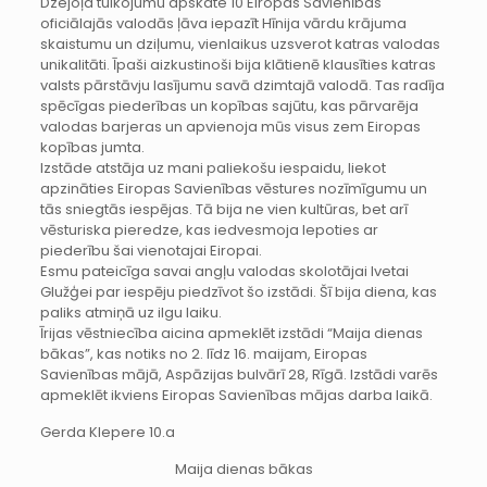
Dzejoļa tulkojumu apskate 10 Eiropas Savienības
oficiālajās valodās ļāva iepazīt Hīnija vārdu krājuma
skaistumu un dziļumu, vienlaikus uzsverot katras valodas
unikalitāti. Īpaši aizkustinoši bija klātienē klausīties katras
valsts pārstāvju lasījumu savā dzimtajā valodā. Tas radīja
spēcīgas piederības un kopības sajūtu, kas pārvarēja
valodas barjeras un apvienoja mūs visus zem Eiropas
kopības jumta.
Izstāde atstāja uz mani paliekošu iespaidu, liekot
apzināties Eiropas Savienības vēstures nozīmīgumu un
tās sniegtās iespējas. Tā bija ne vien kultūras, bet arī
vēsturiska pieredze, kas iedvesmoja lepoties ar
piederību šai vienotajai Eiropai.
Esmu pateicīga savai angļu valodas skolotājai Ivetai
Glužģei par iespēju piedzīvot šo izstādi. Šī bija diena, kas
paliks atmiņā uz ilgu laiku.
Īrijas vēstniecība aicina apmeklēt izstādi “Maija dienas
bākas”, kas notiks no 2. līdz 16. maijam, Eiropas
Savienības mājā, Aspāzijas bulvārī 28, Rīgā. Izstādi varēs
apmeklēt ikviens Eiropas Savienības mājas darba laikā.
Gerda Klepere 10.a
Maija dienas bākas