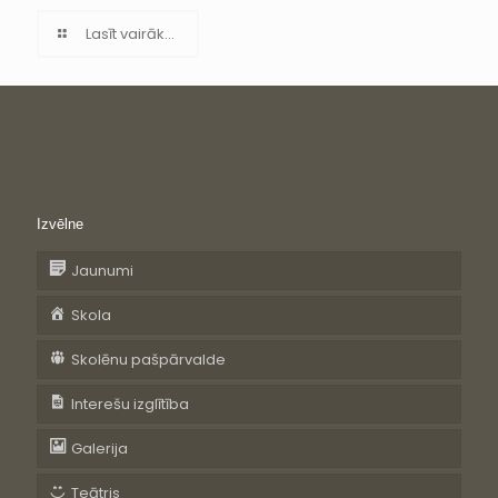
Lasīt vairāk...
Izvēlne
Jaunumi
Skola
Skolēnu pašpārvalde
Interešu izglītība
Galerija
Teātris