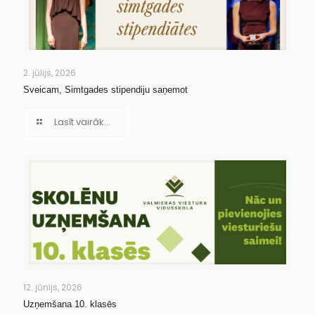
2. jūlijs, 2026
Sveicam, Simtgades stipendiju saņemot
Lasīt vairāk...
12. jūnijs, 2026
Uzņemšana 10. klasēs