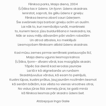
Fēniksa parks, Maija diena, 2004
(U)iška tas ir ūdens. Un fjonn: ūdens skaidrais.
Ienirstot, saproti, šis gēlu ūdens ir grieķu:
Fēniksa liesma zibsnī cauri ūdeņiem.
Šie svešinieki bija barbari grieķu acīm un ausīm.
Lai nāk to, kuri nemācēja runāt, mantinieki
to, kuriem teica: jūsu buldurēšana ir neskaidra, lai,
Nāk ar savu mēļu dāvanām pāri visām robežām
Un atrod atbalsis, ko meklējuši
Liesmojošam fēniksam atbild ūdens skaidrais.
Kad mūsu zemes pirmie iemītnieki pietauvojās līcī,
Maija dienu ugunis liesmoja kalnos
(U)iška, fjonn– dīvaini vārdi, kas mazgājās skaidri;
Tāpēc šai dienā kad ierodas jauniņie
Lai tā ir kā atgriešanās un runāsim
Skaidrkļuvušus vārdus, kā esam to pelnījuši,
Kustini lūpas, kustini prātus, ļauj jaunām nozīmēm liesmot
kā senām bākām, kas vēsta no vienas virsotnes otrai,
No vidus jūras līdz ziemeļu jūrai, lai gaiši mirdz
kā fēniksa liesmas pār skaidro ūdeni šeit.
Atdzejojusi Inga Gaile