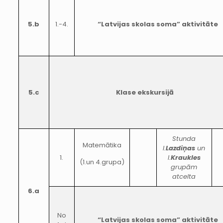
5.b
1.-4.
“Latvijas skolas soma” aktivitāte
5.c
Klase ekskursijā
Stunda
Matemātika
I.
Lazdiņas
un
1.
I.
Kraukles
(1.un 4.grupa)
grupām
atcelta
6.a
No
“Latvijas skolas soma” aktivitāte