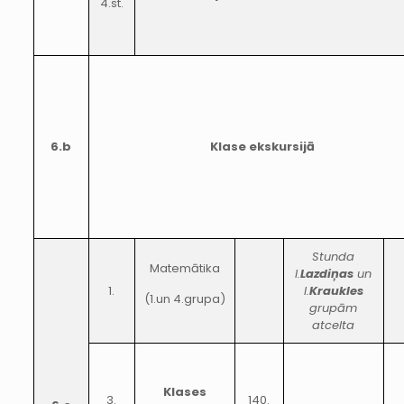
4.st.
6.b
Klase ekskursijā
Stunda
Matemātika
I.
Lazdiņas
un
1.
I.
Kraukles
(1.un 4.grupa)
grupām
atcelta
Klases
3.
140.