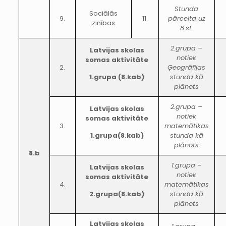
Stunda
Sociālās
9.
11.
pārcelta uz
zinības
8.st.
2.grupa –
Latvijas skolas
notiek
somas aktivitāte
2.
Ģeogrāfijas
1.grupa (8.kab)
stunda kā
plānots
2.grupa –
Latvijas skolas
notiek
somas aktivitāte
3.
matemātikas
1.grupa(8.kab)
stunda kā
plānots
8.b
1.grupa –
Latvijas skolas
notiek
somas aktivitāte
4.
matemātikas
2.grupa(8.kab)
stunda kā
plānots
Latvijas skolas