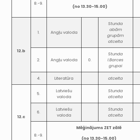
8.-9.
(no 13.30-15.00)
Stunda
abām
1.
Angļu valoda
grupām
atcelta
12.b
Stunda
2.
Angļu valoda
0.
I.Barces
grupai
4.
Literatūra
atcelta
Latviešu
Stunda
5.
valoda
atcelta
Latviešu
Stunda
6.
valoda
atcelta
12.c
Mēģinājums ZET zālē
8.-9.
(no 13.30-15.00)