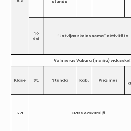
6.c
stunda
No
“Latvijas skolas soma” aktivitāte
4.st.
Valmieras Vakara (maiņu) vidusskol
Klase
St.
Stunda
Kab.
Piezīmes
k
5.a
Klase ekskursijā