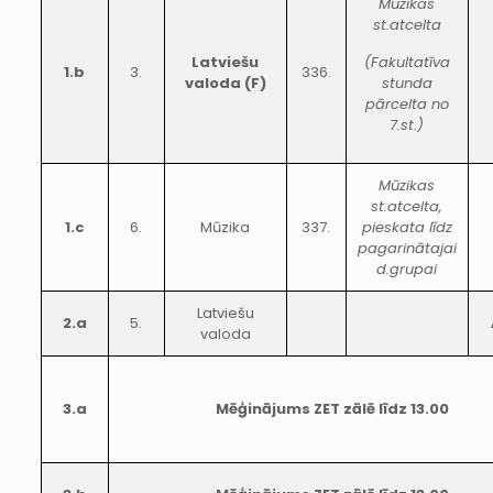
Mūzikas
st.atcelta
Latviešu
(Fakultatīva
1.b
3.
336.
valoda (F)
stunda
pārcelta no
7.st.)
Mūzikas
st.atcelta,
1.c
6.
Mūzika
337.
pieskata līdz
pagarinātajai
d.grupai
Latviešu
2.a
5.
valoda
3.a
Mēģinājums ZET zālē līdz 13.00