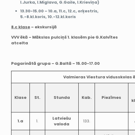
I.Jurka, I.Miglava, G.Gaile, I.Krieviņa)
13.30-15.00 – 10.a, 11.c, 12.c, orķestris,
5.-8.kl.koris, 10.-12.kl.koris
8.c klase
– ekskursijā
VVV ēkā – Mākslas pulciņš 1. klasēm pie G.Kalvītes
atcelta
Pagarinātā grupa – G.Baltā – 15.00-17.00
Valmieras Viestura vidusskolas 
Klase
St.
Stunda
Kab.
Piezīmes
k
Latviešu
1.a
1.
133.
valoda