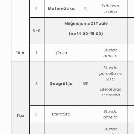
Kabineta
6.
Matemātika
5.
maiņa
Mēģinājums ZET zālē
8.-9.
(no 14.00-15.00)
Stunda
10.b
1.
Ķīmija
atcelta
Stunda
pārcelta no
9.st.;
3.
Ģeogrāfija
315.
Literatūras
st.atcelta
Stunda
8.
Literatūra
11.a
atcelta
Stunda