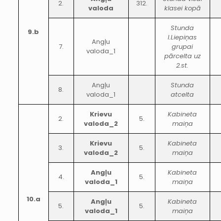
2.
312.
valoda
klasei kopā
Stunda
9.b
I.Liepiņas
Angļu
7.
grupai
valoda_1
pārcelta uz
2.st.
Angļu
Stunda
8.
valoda_1
atcelta
Krievu
Kabineta
2.
5.
valoda_2
maiņa
Krievu
Kabineta
3.
5.
valoda_2
maiņa
Angļu
Kabineta
4.
5.
valoda_1
maiņa
10.a
Angļu
Kabineta
5.
5.
valoda_1
maiņa