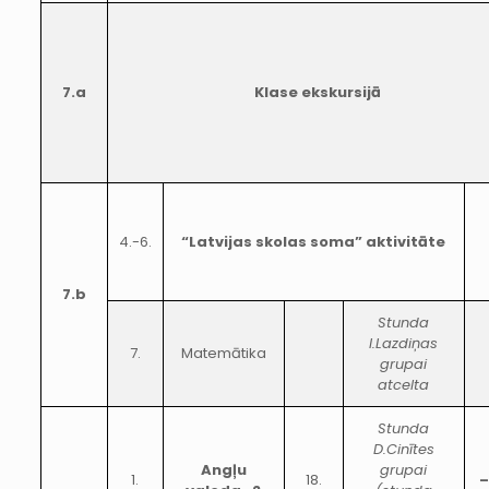
7.a
Klase ekskursijā
4.-6.
“Latvijas skolas soma” aktivitāte
7.b
Stunda
I.Lazdiņas
7.
Matemātika
grupai
atcelta
Stunda
D.Cinītes
Angļu
grupai
1.
18.
–