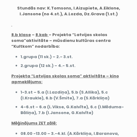
Stundās nav: K.Tomsons, I.Aizupiete, A.Eiklone,
I.Jansone (no 4.st.), A.Lozda, Dz.Grava (1.st.)
8.b klase
–
8.kab
– Projekta “Latvijas skolas
soma”aktivitāte – mūsdienu kultūras centra
“Kultkom” nodarbība:
1.grupa (11 sk.) – 2.- 3.st.
2.grupa (12 sk.) – 4.- 5.st.
Projekta “Latvijas skolas soma” aktivitāte – kino
apmeklējums:
1-3.st – 5.a (I.Lazdiņa), 5.b (S.Allika), 5.c
(I.Kraukle), 6.b (V.Šmite), 7.a (S.Kārkliņa)
4-6.st – 6.a (L.Vikse, G.Kalvīte), 6.c (I.Mēduma-
Bāliņa), 7.b (I.Jansone, G.Kalvīte)
Mēģinājums ZET zālē:
08.00 -13.00 – 3.-4.kl. (A.Kārkliņa, I.Baranova,