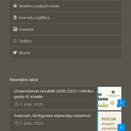
Skolēnu pašpārvalde
Interešu izglītība
Galerija
Teātris
Skauti
Nesenākie raksti
Uzņemšanas rezultāti 2026./2027. mācību
gada 10. klasēs
0
3. jūlijs, 2026
Sveicam, Simtgades stipendiju saņemot
2. jūlijs, 2026
0