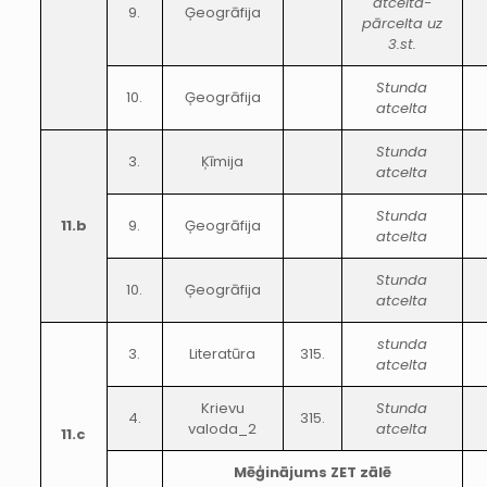
atcelta-
9.
Ģeogrāfija
pārcelta uz
3.st.
Stunda
10.
Ģeogrāfija
atcelta
Stunda
3.
Ķīmija
atcelta
Stunda
11.b
9.
Ģeogrāfija
atcelta
Stunda
10.
Ģeogrāfija
atcelta
stunda
3.
Literatūra
315.
atcelta
Krievu
Stunda
4.
315.
valoda_2
atcelta
11.c
Mēģinājums ZET zālē