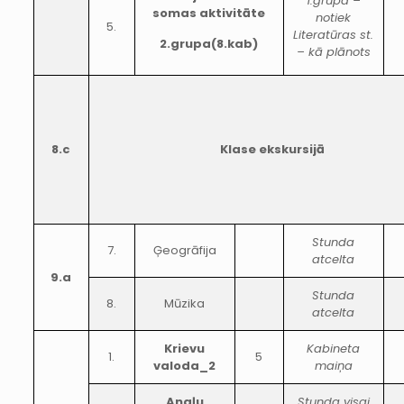
1.grupa –
somas aktivitāte
notiek
5.
Literatūras st.
2.grupa(8.kab)
– kā plānots
8.c
Klase ekskursijā
Stunda
7.
Ģeogrāfija
atcelta
9.a
Stunda
8.
Mūzika
atcelta
Krievu
Kabineta
1.
5
valoda_2
maiņa
Angļu
Stunda visai