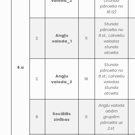
valoda_2
(stunda
pārcelta no
18.12)
Stunda
pārcelta no
Angļu
8.st., Latviešu
2.
11.
valoda_1
valodas
stunda
atcelta
Stunda
8.a
pārcelta no
Angļu
8.st., Latviešu
2.
18.
valoda_2
valodas
stunda
atcelta
Angļu valoda
abām
Sociālās
8.
11.
grupām
zinības
pārcelta uz
2.st.