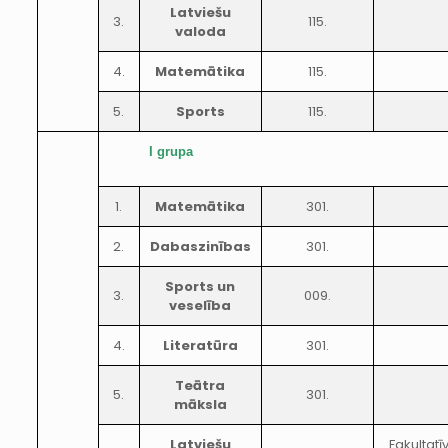
Latviešu
3.
115.
valoda
4.
Matemātika
115.
5.
Sports
115.
I grupa
1.
Matemātika
301.
2.
Dabaszinības
301.
Sports un
3.
009.
veselība
4.
Literatūra
301.
Teātra
5.
301.
māksla
Latviešu
Fakultatī