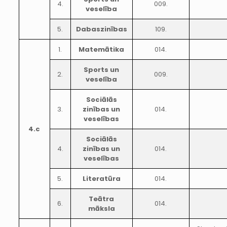
4.
009.
veselība
5.
Dabaszinības
109.
1.
Matemātika
014.
Sports un
2.
009.
veselība
Sociālās
3.
zinības un
014.
veselības
4.c
Sociālās
4.
zinības un
014.
veselības
5.
Literatūra
014.
Teātra
6.
014.
māksla