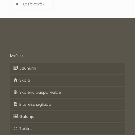
Lasīt vairāk...
Izvēlne
Jaunumi
Skola
Skolēnu pašpārvalde
Interešu izglītība
Galerija
Teātris