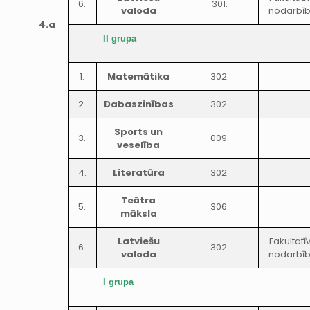
6.
301.
valoda
nodarbī
4.a
II grupa
1.
Matemātika
302.
2.
Dabaszinības
302.
Sports un
3.
009.
veselība
4.
Literatūra
302.
Teātra
5.
306.
māksla
Latviešu
Fakultatī
6.
302.
valoda
nodarbī
I grupa