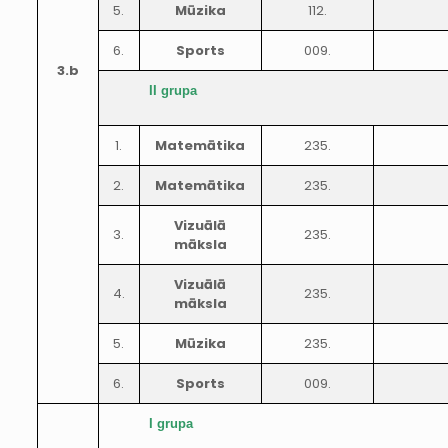
5.
Mūzika
112.
6.
Sports
009.
3.b
II grupa
1.
Matemātika
235.
2.
Matemātika
235.
Vizuālā
3.
235.
māksla
Vizuālā
4.
235.
māksla
5.
Mūzika
235.
6.
Sports
009.
I grupa