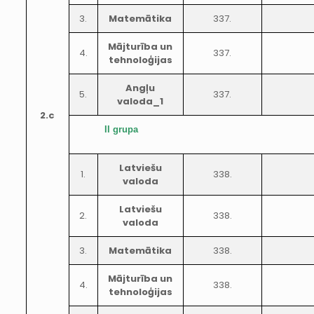
3.
Matemātika
337.
Mājturība un
4.
337.
tehnoloģijas
Angļu
5.
337.
valoda_1
2.c
II grupa
Latviešu
1.
338.
valoda
Latviešu
2.
338.
valoda
3.
Matemātika
338.
Mājturība un
4.
338.
tehnoloģijas