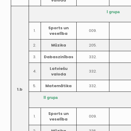
valoda
I grupa
Sports un
1.
009.
veselība
2.
Mūzika
205.
3.
Dabaszinības
332.
Latviešu
4.
332.
valoda
5.
Matemātika
332.
1.b
II grupa
Sports un
1.
009.
veselība
2.
Mūzika
336.