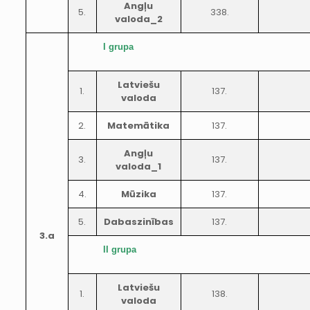
Angļu
5.
338.
valoda_2
I grupa
Latviešu
1.
137.
valoda
2.
Matemātika
137.
Angļu
3.
137.
valoda_1
4.
Mūzika
137.
5.
Dabaszinības
137.
3.a
II grupa
Latviešu
1.
138.
valoda