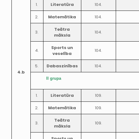
1.
Literatūra
104.
2.
Matemātika
104.
Teātra
3.
104.
māksla
Sports un
4.
104.
veselība
5.
Dabaszinības
104.
4.b
II grupa
1.
Literatūra
109.
2.
Matemātika
109.
Teātra
3.
109.
māksla
Sports un