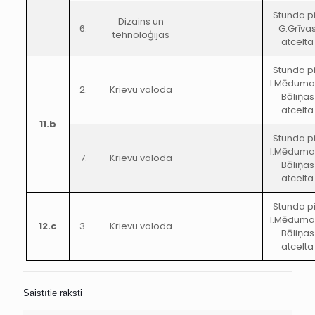
Stunda p
Dizains un
6.
G.Grīva
tehnoloģijas
atcelta
Stunda p
I.Mēduma
2.
Krievu valoda
Bāliņas
atcelta
11.b
Stunda p
I.Mēduma
7.
Krievu valoda
Bāliņas
atcelta
Stunda p
I.Mēduma
12.c
3.
Krievu valoda
Bāliņas
atcelta
Saistītie raksti