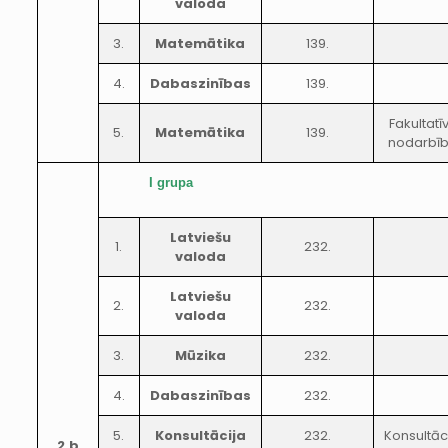
valoda
3.
Matemātika
139.
4.
Dabaszinības
139.
Fakultatī
5.
Matemātika
139.
nodarbī
I grupa
Latviešu
1.
232.
valoda
Latviešu
2.
232.
valoda
3.
Mūzika
232.
4.
Dabaszinības
232.
5.
Konsultācija
232.
Konsultāc
2.b