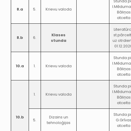
Stunda p
I.Mēduma
8.a
5.
Krievu valoda
Bāliņas
atcelta
Literatūr
Klases
st.pārcel
8.b
6.
stunda
uz otrdie
01.12.202
Stunda p
I.Mēduma
10.a
1.
Krievu valoda
Bāliņas
atcelta
Stunda p
I.Mēduma
1.
Krievu valoda
Bāliņas
atcelta
Stunda p
10.b
Dizains un
5.
G.Grīva
tehnoloģijas
atcelta