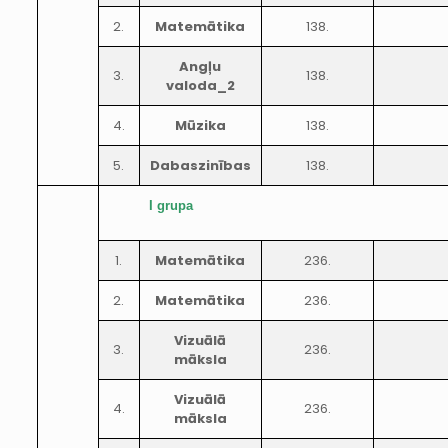
2.
Matemātika
138.
Angļu
3.
138.
valoda_2
4.
Mūzika
138.
5.
Dabaszinības
138.
I grupa
1.
Matemātika
236.
2.
Matemātika
236.
Vizuālā
3.
236.
māksla
Vizuālā
4.
236.
māksla