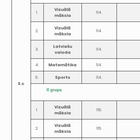
Vizuālā
1.
114.
māksla
Vizuālā
2.
114.
māksla
Latviešu
3.
114.
valoda
4.
Matemātika
114.
5.
Sports
114.
3.c
II grupa
Vizuālā
1.
115.
māksla
Vizuālā
2.
115.
māksla