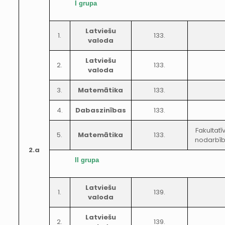
I grupa
Latviešu
1.
133.
valoda
Latviešu
2.
133.
valoda
3.
Matemātika
133.
4.
Dabaszinības
133.
Fakultatī
5.
Matemātika
133.
nodarbī
2.a
II grupa
Latviešu
1.
139.
valoda
Latviešu
2.
139.