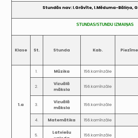
Stundās nav: I.Grāvīte, I.Mēduma-Bāliņa, G.
STUNDAS/STUNDU IZMAIŅAS
Klase
St.
Stunda
Kab.
Piezīme
1.
Mūzika
156.kamīnzāle
Vizuālā
2.
156.kamīnzāle
māksla
Vizuālā
1.a
3.
156.kamīnzāle
māksla
4.
Matemātika
156.kamīnzāle
Latviešu
5.
156.kamīnzāle