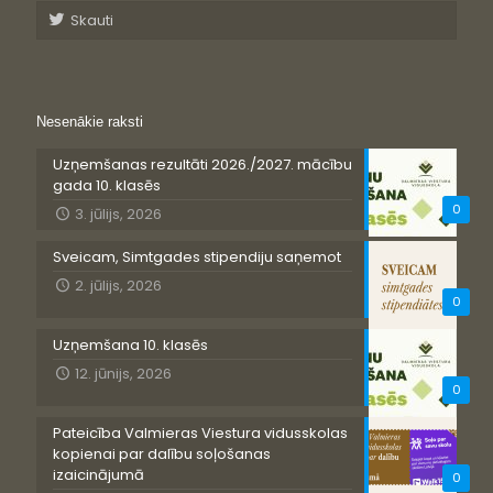
Skauti
Nesenākie raksti
Uzņemšanas rezultāti 2026./2027. mācību
gada 10. klasēs
0
3. jūlijs, 2026
Sveicam, Simtgades stipendiju saņemot
2. jūlijs, 2026
0
Uzņemšana 10. klasēs
12. jūnijs, 2026
0
Pateicība Valmieras Viestura vidusskolas
kopienai par dalību soļošanas
izaicinājumā
0