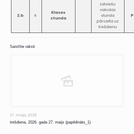
Latviešu
valodas
Klases
2.b
4.
stunda
P
stunda
pārcelta uz
trešdienu
Saistītie raksti
27. maijs, 2026
trešdiena, 2026. gada 27. maijs (papildināts_1)