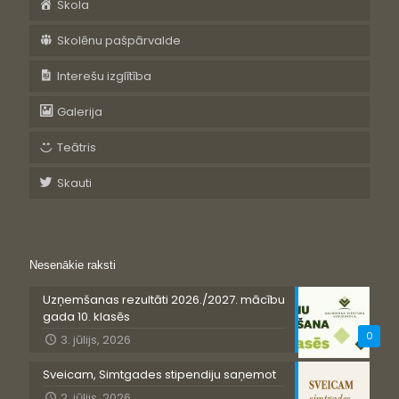
Skola
Skolēnu pašpārvalde
Interešu izglītība
Galerija
Teātris
Skauti
Nesenākie raksti
Uzņemšanas rezultāti 2026./2027. mācību
gada 10. klasēs
0
3. jūlijs, 2026
Sveicam, Simtgades stipendiju saņemot
2. jūlijs, 2026