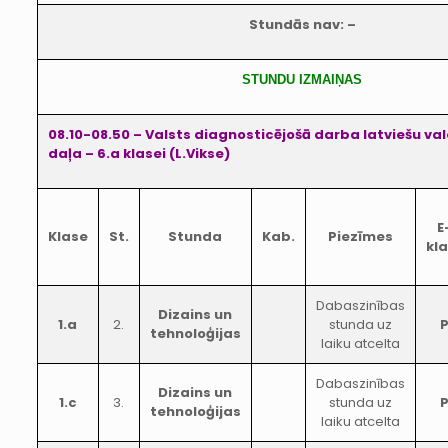
Stundās nav: –
STUNDU IZMAIŅAS
08.10-08.50 – Valsts diagnosticējošā darba latviešu v
daļa – 6.a klasei (L.Vikse)
E
Klase
St.
Stunda
Kab.
Piezīmes
kl
Dabaszinības
Dizains un
1.a
2.
stunda uz
tehnoloģijas
laiku atcelta
Dabaszinības
Dizains un
1.c
3.
stunda uz
tehnoloģijas
laiku atcelta