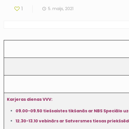
1
5. maijs, 2021
Karjeras dienas VVV:
09.00-09.50 tiešsaistes tikšanās ar NBS Speciālo u
12.30-13.10 vebinārs ar Satversmes tiesas priekšsē