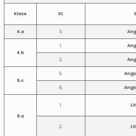
Klase
St.
4.a
3.
Ang
1.
Ang
4.b
2.
Ang
5.
Angļ
5.c
6.
Angļ
1.
Li
6.a
2.
Li