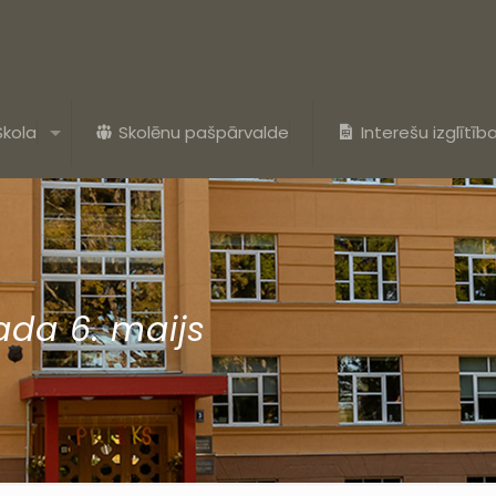
Skola
Skolēnu pašpārvalde
Interešu izglītīb
ada 6. maijs