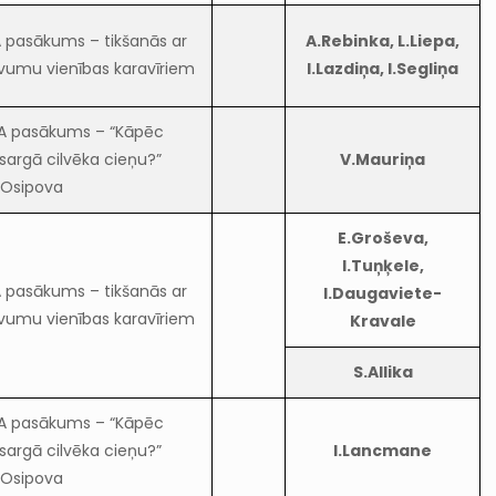
 pasākums – tikšanās ar
A.Rebinka, L.Liepa,
vumu vienības karavīriem
I.Lazdiņa, I.Segliņa
A pasākums – “Kāpēc
sargā cilvēka cieņu?”
V.Mauriņa
.Osipova
E.Groševa,
I.Tuņķele,
 pasākums – tikšanās ar
I.Daugaviete-
vumu vienības karavīriem
Kravale
S.Allika
A pasākums – “Kāpēc
sargā cilvēka cieņu?”
I.Lancmane
.Osipova