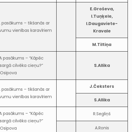
E.Groševa,
I.Tuņķele,
 pasākums – tikšanās ar
I.Daugaviete-
vumu vienības karavīriem
Kravale
M.Tiltiņa
A pasākums – “Kāpēc
sargā cilvēka cieņu?”
S.Allika
.Osipova
J.Čeksters
 pasākums – tikšanās ar
vumu vienības karavīriem
S.Allika
A pasākums – “Kāpēc
R.Segliņš
sargā cilvēka cieņu?”
A.Ronis
.Osipova