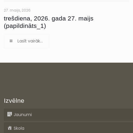
27. maijs, 2026
trešdiena, 2026. gada 27. maijs
(papildināts_1)
Lasīt vairāk...
Izvēlne
Jaunumi
Skola