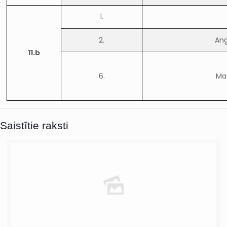
1.
2.
Ang
11.b
6.
Ma
Saistītie raksti