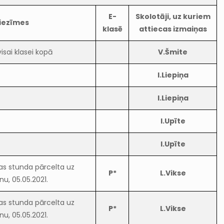
E-
Skolotāji, uz kuriem
iezīmes
klasē
attiecas izmaiņas
isai klasei kopā
V.Šmite
I.Liepiņa
I.Liepiņa
I.Upīte
I.Upīte
as stunda pārcelta uz
P*
L.Vikse
nu, 05.05.2021.
as stunda pārcelta uz
P*
L.Vikse
nu, 05.05.2021.