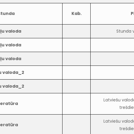
Stunda
Kab.
P
ļu valoda
Stunda v
ļu valoda
ļu valoda
u valoda_2
u valoda_2
Latviešu valod
teratūra
trešdie
Latviešu valod
teratūra
trešdie