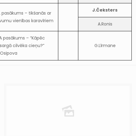
J.Čeksters
 pasākums – tikšanās ar
vumu vienības karavīriem
A.Ronis
A pasākums – “Kāpēc
sargā cilvēka cieņu?”
G.Līrmane
.Osipova