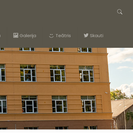
a
Galerija
Teātris
Skauti