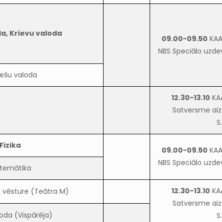
a, Krievu valoda
09.00-09.50
KAA
NBS Speciālo uzde
iešu valoda
12.30-13.10
KA
Satversme aiz
S
Fizika
09.00-09.50
KAA
NBS Speciālo uzde
temātika
12.30-13.10
KA
ra vēsture (Teātra M)
Satversme aiz
oda (Vispārēja)
S