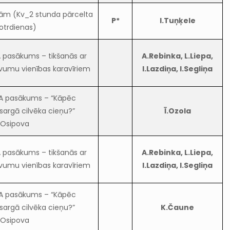
m (Kv_2 stunda pārcelta
P*
I.Tuņķele
otrdienas)
 pasākums – tikšanās ar
A.Rebinka, L.Liepa,
vumu vienības karavīriem
I.Lazdiņa, I.Segliņa
A pasākums – “Kāpēc
sargā cilvēka cieņu?”
Ī.Ozola
.Osipova
 pasākums – tikšanās ar
A.Rebinka, L.Liepa,
vumu vienības karavīriem
I.Lazdiņa, I.Segliņa
A pasākums – “Kāpēc
sargā cilvēka cieņu?”
K.Čaune
.Osipova