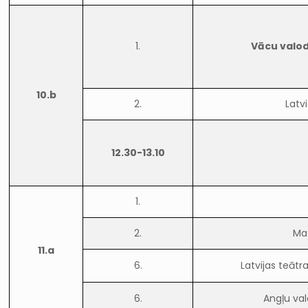
1.
Vācu valod
10.b
2.
Latv
12.30-13.10
1.
2.
Ma
11.a
6.
Latvijas teāt
6.
Angļu val