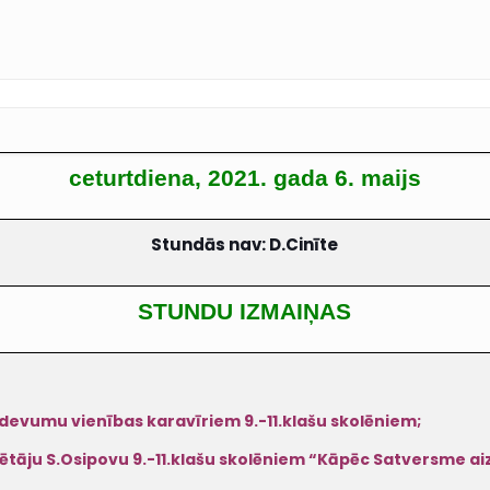
ceturtdiena, 2021. gada 6. maijs
Stundās nav: D.Cinīte
STUNDU IZMAIŅAS
zdevumu vienības karavīriem 9.-11.klašu skolēniem;
dētāju S.Osipovu 9.-11.klašu skolēniem “Kāpēc Satversme ai