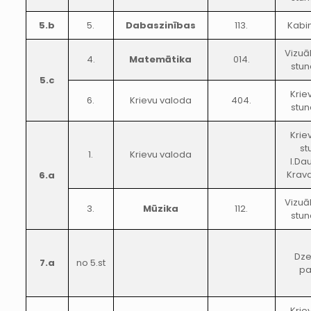
5.b
5.
Dabaszinības
113.
Kabi
Vizuā
4.
Matemātika
014.
stun
5.c
Krie
6.
Krievu valoda
404.
stun
Krie
st
1.
Krievu valoda
I.Da
Krava
6.a
Vizuā
3.
Mūzika
112.
stun
Dze
7.a
no 5.st
p
Krie