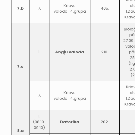
Krievu
st
7.b
7.
405.
valoda_4.grupa
I.Da
Krava
Biolo
pā
27.09.
valo
1.
Angļu valoda
210.
pā
28
(1.
7.c
27
(2
Krie
Krievu
st
7.
valoda_4.grupa
I.Da
Krava
1.
(08.10-
Datorika
202.
09.10)
8.a