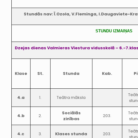
Stundās nav: Ī.Ozola, V.Fleminga, I.Daugaviete-Kra
STUNDU IZMAIŅAS
Dzejas dienas Valmieras Viestura vidusskolā – 6.-7.kl
Klase
St.
Stunda
Kab.
P
Teāt
4.a
1.
Teātra māksla
stun
Sociālās
Teāt
4.b
2.
203.
zinības
stun
Teāt
4.c
3.
Klases stunda
203.
stun