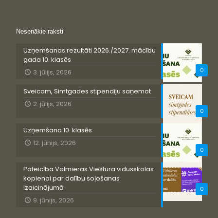
Nesenākie raksti
Uzņemšanas rezultāti 2026./2027. mācību
gada 10. klasēs
0
3. jūlijs, 2026
Sveicam, Simtgades stipendiju saņemot
2. jūlijs, 2026
0
Uzņemšana 10. klasēs
12. jūnijs, 2026
0
Pateicība Valmieras Viestura vidusskolas
kopienai par dalību soļošanas
izaicinājumā
0
9. jūnijs, 2026