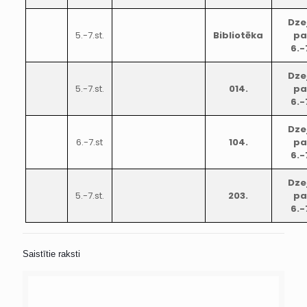
Dze
5.-7.st.
Bibliotēka
pa
6.-
Dze
5.-7.st.
014.
pa
6.-
Dze
6.-7.st
104.
pa
6.-
Dze
5.-7.st.
203.
pa
6.-
Saistītie raksti