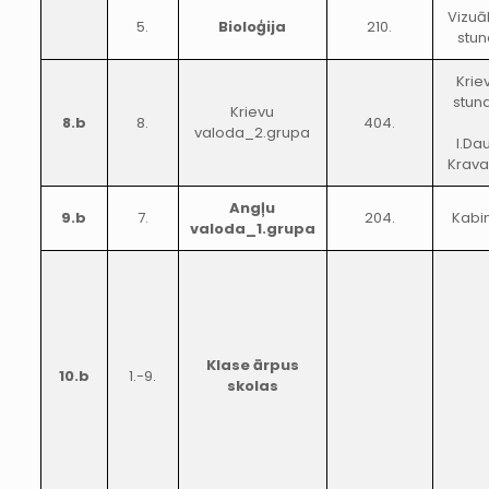
Vizuā
5.
Bioloģija
210.
stun
Krie
stun
Krievu
8.b
8.
404.
valoda_2.grupa
I.Da
Krava
Angļu
9.b
7.
204.
Kabi
valoda_1.grupa
Klase ārpus
10.b
1.-9.
skolas